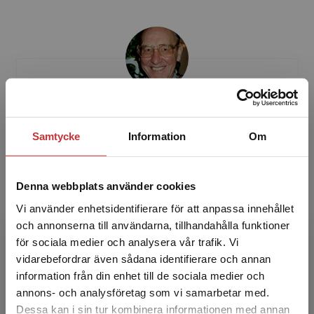
Sven-Erik Johansson
Samtycke
Information
Om
Sven-Erik Johansson (1924–2015) was
Professor of Business Administration at
Stockholm School of Economics. He also
Denna webbplats använder cookies
served as a consultant and an au...
Vi använder enhetsidentifierare för att anpassa innehållet
och annonserna till användarna, tillhandahålla funktioner
för sociala medier och analysera vår trafik. Vi
Begränsad fraktregion
vidarebefordrar även sådana identifierare och annan
information från din enhet till de sociala medier och
annons- och analysföretag som vi samarbetar med.
Dessa kan i sin tur kombinera informationen med annan