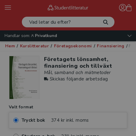
Handlar som:
Privatkund
Hem
/
Kurslitteratur
/
Företagsekonomi
/
Finansiering
/
För
Företagets lönsamhet,
finansiering och tillväxt
Mål, samband och mätmetoder
Skickas följande arbetsdag
Valt format
Tryckt bok
374 kr inkl. moms