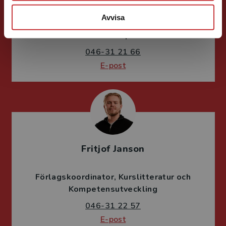
Avvisa
Förläggare
Ekonomi
Forskningsmetodik
och vetenskapsteori
046-31 21 66
E-post
Fritjof Janson
Förlagskoordinator
Kurslitteratur och
Kompetensutveckling
046-31 22 57
E-post