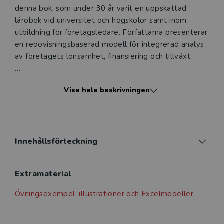
denna bok, som under 30 år varit en uppskattad
lärobok vid universitet och högskolor samt inom
utbildning för företagsledare. Författarna presenterar
en redovisningsbaserad modell för integrerad analys
av företagets lönsamhet, finansiering och tillväxt.
I denna fjärde upplaga har exemplen uppdaterats och
Visa hela beskrivningen
ett antal nya avsnitt har tillkommit, men framför allt
har formen och språket bearbetats i en strävan att
göra boken mer lättillgänglig. Boken är främst
avsedd att användas på kurser inom redovisning och
finansiering. Den är också värdefull i de flesta
Innehållsförteckning
ekonomers yrkesroll. Under fliken Extramaterial finns
en webbplats med övningsexempel, illustrationer och
Extramaterial
Övningsexempel, illustrationer och Excelmodeller.