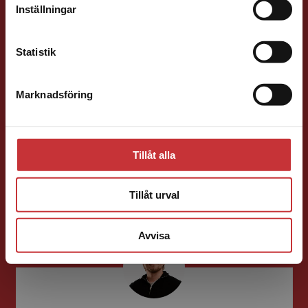
Inställningar
Kontakta kundservice
Statistik
Marknadsföring
Stäng
Ola Håkansson
Förläggare
Ekonomi
Forskningsmetodik
Tillåt alla
och vetenskapsteori
046-31 21 66
Tillåt urval
E-post
Avvisa