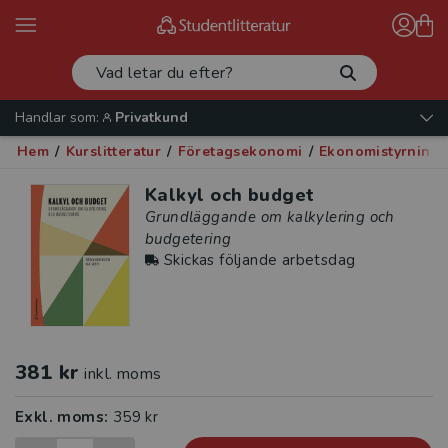
Handlar som:
Privatkund
Hem
/
Kurslitteratur
/
Företagsekonomi
/
Ekonomistyrning
Kalkyl och budget
Grundläggande om kalkylering och
budgetering
Skickas följande arbetsdag
381 kr
inkl. moms
Exkl. moms:
359 kr