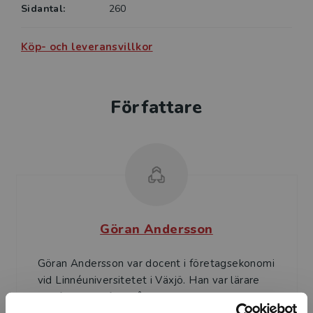
tjänstevetenskap, Campus Helsingborg, Lunds
Sidantal:
260
universitet. Den som vill fördjupa sig i kalkylering
eller budgetering kan med fördel använda sig av
Köp- och leveransvillkor
Författare
Göran Andersson
Göran Andersson var docent i företagsekonomi
vid Linnéuniversitetet i Växjö. Han var lärare
och forskare i fyrtio år och undervisade