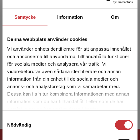
tusentals stud...
Samtycke
Information
Om
Denna webbplats använder cookies
Vi använder enhetsidentifierare för att anpassa innehållet
och annonserna till användarna, tillhandahålla funktioner
Jan Greve
för sociala medier och analysera vår trafik. Vi
Begränsad fraktregion
vidarebefordrar även sådana identifierare och annan
Jan Greve är docent i företagsekonomi med
information från din enhet till de sociala medier och
inriktning mot ekonomistyrning. Han är knuten
annons- och analysföretag som vi samarbetar med.
till Handelshögskolan vid Örebro universitet
Dessa kan i sin tur kombinera informationen med annan
och till forsk...
information som du har tillhandahållit eller som de har
Det verkar som att du besöker
samlat in när du har använt deras tjänster.
studentlitteratur.se via en enhet utanför Sverige.
Samtyckesval
Vi erbjuder inte leveranser utanför Sverige. För
Nödvändig
att kunna slutföra ett köp måste
leveransadressen vara i Sverige.
Läs mer
Förlagskontakt