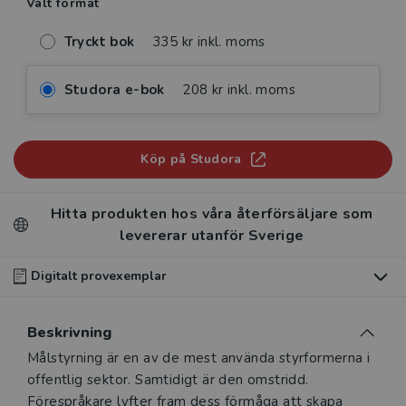
Valt format
Tryckt bok
335 kr inkl. moms
Studora e-bok
208 kr inkl. moms
Köp på Studora
Hitta produkten hos våra återförsäljare som
levererar utanför Sverige
Digitalt provexemplar
Du som undervisar kan beställa ett kostnadsfritt
Beskrivning
digitalt provexemplar av den här produkten
.
Beskrivning
Målstyrning är en av de mest använda styrformerna i
Våra digitala provexemplar tillhandahålls via Studora.se
offentlig sektor. Samtidigt är den omstridd.
och ger dig tillgång till boken under 180 dagar. Observera
Förespråkare lyfter fram dess förmåga att skapa