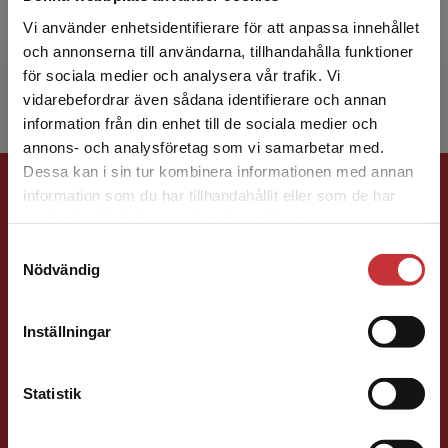
offentlig förvaltning vid Göteborgs universitet.
Vi använder enhetsidentifierare för att anpassa innehållet
Hans forskning behandlar styrning, organisering
och annonserna till användarna, tillhandahålla funktioner
och ...
för sociala medier och analysera vår trafik. Vi
Begränsad fraktregion
vidarebefordrar även sådana identifierare och annan
information från din enhet till de sociala medier och
annons- och analysföretag som vi samarbetar med.
Dessa kan i sin tur kombinera informationen med annan
Förlagskontakt
information som du har tillhandahållit eller som de har
Det verkar som att du besöker
samlat in när du har använt deras tjänster.
studentlitteratur.se via en enhet utanför Sverige.
Samtyckesval
Vi erbjuder inte leveranser utanför Sverige. För
Nödvändig
att kunna slutföra ett köp måste
leveransadressen vara i Sverige.
Läs mer
Inställningar
Ola Håkansson
Kontakta kundservice
Statistik
Förläggare
Ekonomi
Forskningsmetodik
och vetenskapsteori