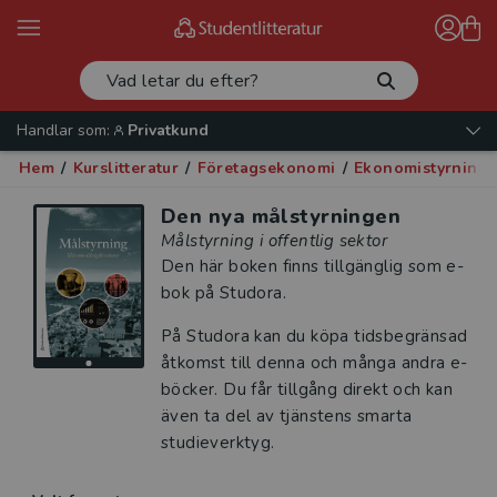
Handlar som:
Privatkund
Hem
/
Kurslitteratur
/
Företagsekonomi
/
Ekonomistyrning
Den nya målstyrningen
Målstyrning i offentlig sektor
Den här boken finns tillgänglig som e-
bok på Studora.
På Studora kan du köpa tidsbegränsad
åtkomst till denna och många andra e-
böcker. Du får tillgång direkt och kan
även ta del av tjänstens smarta
studieverktyg.