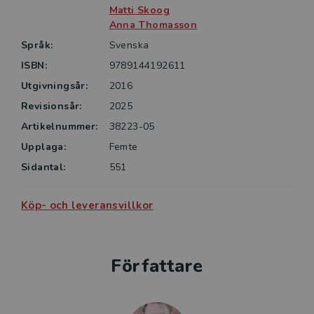
Matti Skoog
organisationer.
Anna Thomasson
Språk:
Svenska
Till boken finns ett rikt övningsmaterial i form av en
övningsbok med fullständiga lösningsförslag.
ISBN:
9789144192611
Utgivningsår:
2016
Revisionsår:
2025
Artikelnummer:
38223-05
Upplaga:
Femte
Sidantal:
551
Köp- och leveransvillkor
Författare