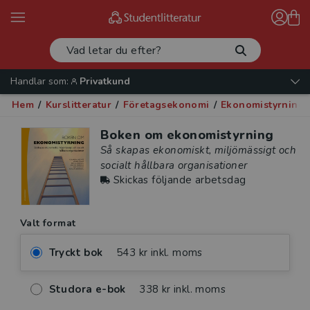
Handlar som:
Privatkund
Hem
/
Kurslitteratur
/
Företagsekonomi
/
Ekonomistyrning
Boken om ekonomistyrning
Så skapas ekonomiskt, miljömässigt och
socialt hållbara organisationer
Skickas följande arbetsdag
Valt format
Tryckt bok
543 kr inkl. moms
Studora e-bok
338 kr inkl. moms