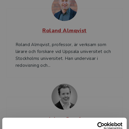
Roland Almqvist
Roland Almqvist, professor, är verksam som
lärare och forskare vid Uppsala universitet och
Stockholms universitet. Han undervisar i
redovisning och...
Johan Graaf