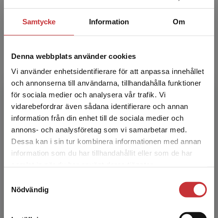
Johan Graaf är forskare och lärare vid
Handelshögskolan i Stockholm. Hans expertis
Samtycke
Information
Om
är inom ekonomistyrning, externredovisning
samt finansiell analys.
Denna webbplats använder cookies
Vi använder enhetsidentifierare för att anpassa innehållet
och annonserna till användarna, tillhandahålla funktioner
för sociala medier och analysera vår trafik. Vi
Begränsad fraktregion
vidarebefordrar även sådana identifierare och annan
information från din enhet till de sociala medier och
annons- och analysföretag som vi samarbetar med.
Erik Jannesson
Dessa kan i sin tur kombinera informationen med annan
information som du har tillhandahållit eller som de har
Erik Jannesson, ek.dr, är partner på Serus, samt
Det verkar som att du besöker
samlat in när du har använt deras tjänster.
bland annat utbildare, process­ledare och
studentlitteratur.se via en enhet utanför Sverige.
Samtyckesval
processtöd inom effektmätning hos Skandias
Vi erbjuder inte leveranser utanför Sverige. För
Nödvändig
stiftelse Idé...
att kunna slutföra ett köp måste
leveransadressen vara i Sverige.
Läs mer