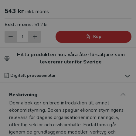
543 kr
inkl. moms
Exkl. moms:
512 kr
Köp
Hitta produkten hos våra återförsäljare som
levererar utanför Sverige
Digitalt provexemplar
Du som undervisar kan beställa ett kostnadsfritt
Beskrivning
digitalt provexemplar av den här produkten
.
Beskrivning
Denna bok ger en bred introduktion till ämnet
Våra digitala provexemplar tillhandahålls via Studora.se
ekonomistyrning. Boken speglar ekonomistyrningens
och ger dig tillgång till boken under 180 dagar. Observera
relevans för dagens organisationer inom näringsliv,
att erbjudandet endast gäller relevanta produkter för din
offentlig sektor och civilsamhälle. Författarna går
undervisning (nivå och ämne) och dig som är verksam i
igenom de grundläggande modeller, verktyg och