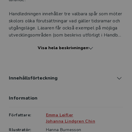
Handledningen innehåller tre valbara spår som möter
skolors olika förutsättningar vad gäller tidsramar och
utgångsläge. Läsaren får också exempel på möjliga
utvecklingsområden (som beskrivs utförligt i Handbok
i specialdidaktik). Valet av utvecklingsområde bör
Visa hela beskrivningen
alltid styras av den egna verksamhetens prioriteringar
och behov, och det rekommenderas att fokusera på
en sak i taget.
Handledningen stöttar arbetet att skapa en
Innehållsförteckning
gemensam vision och målbild. Därtill beskriver
författarna det nödvändiga förarbetet, modeller och
Information
arbetssätt för utveckling, implementering samt
uppföljning.
Författare:
Emma Leifler
Den här lärarhandledningen kan även användas
Johanna Lindgren Chin
tillsammans med Specialpedagogik – en handbok
Illustratör:
Hanna Burnesson