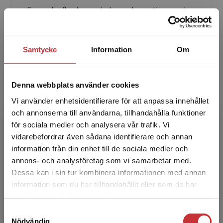
Emma Leifler har en bakgrund som lärare och
specialpedagog och är verksam som
universitetslektor vid Institutionen för
pedagogik och specialpedagog...
Samtycke
Information
Om
Denna webbplats använder cookies
Vi använder enhetsidentifierare för att anpassa innehållet
och annonserna till användarna, tillhandahålla funktioner
för sociala medier och analysera vår trafik. Vi
Begränsad fraktregion
vidarebefordrar även sådana identifierare och annan
Johanna Lindgren Chin
information från din enhet till de sociala medier och
annons- och analysföretag som vi samarbetar med.
Johanna Lindgren Chin är utbildad
Dessa kan i sin tur kombinera informationen med annan
specialpedagog och leg. speciallärare. Hon är
information som du har tillhandahållit eller som de har
verksam specialpedagog i grundskolan. Hon
Det verkar som att du besöker
samlat in när du har använt deras tjänster.
driver också Instagramkon...
studentlitteratur.se via en enhet utanför Sverige.
Samtyckesval
Vi erbjuder inte leveranser utanför Sverige. För
Nödvändig