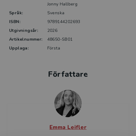
(första upplagan).
Jonny Hallberg
Språk:
Svenska
ISBN:
9789144202693
Utgivningsår:
2026
Artikelnummer:
48650-SB01
Upplaga:
Första
Författare
Emma Leifler