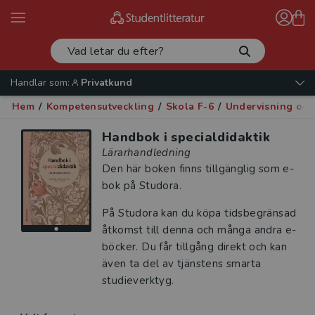
Handlar som:
Privatkund
Hem
/
Kompetensutveckling
/
Skola F-6
/
Undervisning oc
Handbok i specialdidaktik
Lärarhandledning
Den här boken finns tillgänglig som e-
bok på Studora.
På Studora kan du köpa tidsbegränsad
åtkomst till denna och många andra e-
böcker. Du får tillgång direkt och kan
även ta del av tjänstens smarta
studieverktyg.