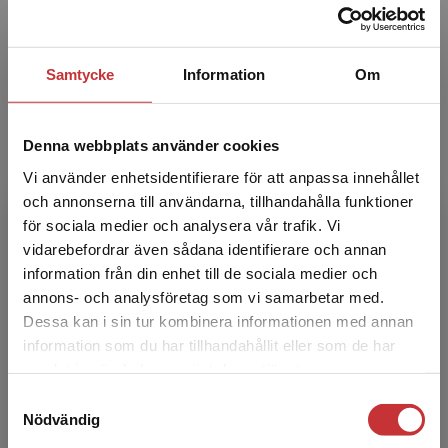
Hon är legitimerad lärare i engelska och
spanska och har s...
Samtycke
Information
Om
Denna webbplats använder cookies
Vi använder enhetsidentifierare för att anpassa innehållet
och annonserna till användarna, tillhandahålla funktioner
för sociala medier och analysera vår trafik. Vi
Joanna Lundin
Begränsad fraktregion
vidarebefordrar även sådana identifierare och annan
information från din enhet till de sociala medier och
Joanna Lundin är legitimerad hushållslärare och
annons- och analysföretag som vi samarbetar med.
författare till två böcker om tillgängligt lärande
Dessa kan i sin tur kombinera informationen med annan
och skolutveckling. Hon är verksam som
information som du har tillhandahållit eller som de har
pedagogis...
Det verkar som att du besöker
samlat in när du har använt deras tjänster.
studentlitteratur.se via en enhet utanför Sverige.
Samtyckesval
Vi erbjuder inte leveranser utanför Sverige. För
Nödvändig
att kunna slutföra ett köp måste