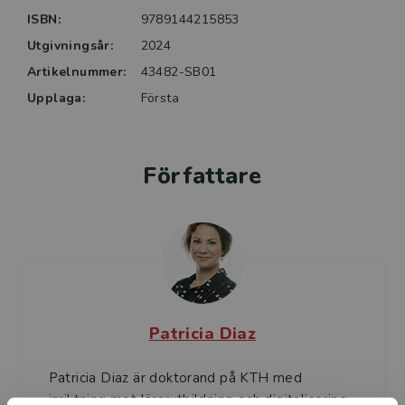
ISBN:
9789144215853
Utgivningsår:
2024
Artikelnummer:
43482-SB01
Upplaga:
Första
Författare
Patricia Diaz
Patricia Diaz är doktorand på KTH med
inriktning mot lärarutbildning och digitalisering.