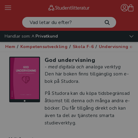
Handlar som:
Privatkund
Hem
/
Kompetensutveckling
/
Skola F-6
/
Undervisning oc
God undervisning
- med digitala och analoga verktyg
Den här boken finns tillgänglig som e-
bok på Studora.
På Studora kan du köpa tidsbegränsad
åtkomst till denna och många andra e-
böcker. Du får tillgång direkt och kan
även ta del av tjänstens smarta
studieverktyg.