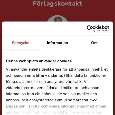
Förlagskontakt
Samtycke
Information
Om
Jessica Kabrell
Läromedelsutvecklare
Läromedel och
Denna webbplats använder cookies
lättläst
Vi använder enhetsidentifierare för att anpassa innehållet
SO
och annonserna till användarna, tillhandahålla funktioner
046-31 21 81
för sociala medier och analysera vår trafik. Vi
Begränsad fraktregion
E-post
vidarebefordrar även sådana identifierare och annan
information från din enhet till de sociala medier och
annons- och analysföretag som vi samarbetar med.
Dessa kan i sin tur kombinera informationen med annan
information som du har tillhandahållit eller som de har