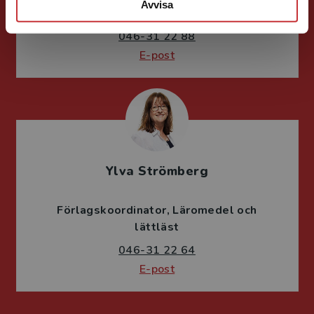
Avvisa
Redaktionschef Svenska/Engelska
046-31 22 88
E-post
Ylva Strömberg
Förlagskoordinator
Läromedel och
lättläst
046-31 22 64
E-post