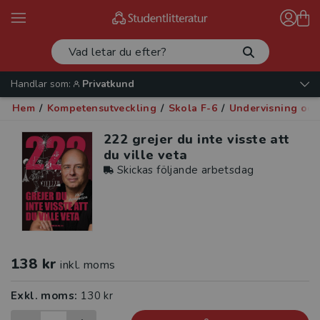
Handlar som:
Privatkund
Hem
/
Kompetensutveckling
/
Skola F-6
/
Undervisning oc
222 grejer du inte visste att
du ville veta
Skickas följande arbetsdag
138 kr
inkl. moms
Exkl. moms:
130 kr