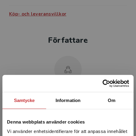
Köp- och leveransvillkor
Författare
Kennet Fröjd
Samtycke
Information
Om
Kennet Fröjd har under mer än 30 år arbetat
med och haft fokus på inkludering med hjälp av
Denna webbplats använder cookies
evidensbaserade lärstrategier. Han har sin
främsta speci...
Vi använder enhetsidentifierare för att anpassa innehållet