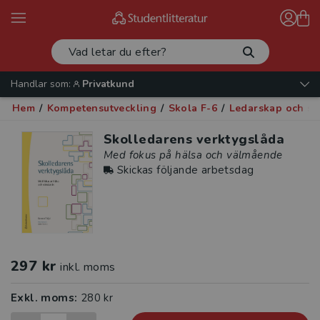
Handlar som:
Privatkund
Hem
/
Kompetensutveckling
/
Skola F-6
/
Ledarskap och sk
Skolledarens verktygslåda
Med fokus på hälsa och välmående
Skickas följande arbetsdag
297 kr
inkl. moms
Exkl. moms:
280 kr