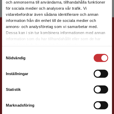
och annonserna till användarna, tillhandahålla funktioner
för sociala medier och analysera vår trafik. Vi
Begränsad fraktregion
vidarebefordrar även sådana identifierare och annan
information från din enhet till de sociala medier och
Förlagskontakt
annons- och analysföretag som vi samarbetar med.
Dessa kan i sin tur kombinera informationen med annan
information som du har tillhandahållit eller som de har
Det verkar som att du besöker
samlat in när du har använt deras tjänster.
studentlitteratur.se via en enhet utanför Sverige.
Samtyckesval
Vi erbjuder inte leveranser utanför Sverige. För
Nödvändig
att kunna slutföra ett köp måste
Sigrid Ekblad
leveransadressen vara i Sverige.
Läs mer
Inställningar
Kontakta kundservice
Förläggare
Lärarutbildning och pedagogik
Statistik
046-31 22 38
E-post
Marknadsföring
Stäng