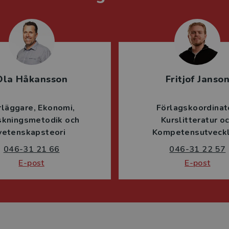
Ola Håkansson
Fritjof Janso
rläggare
Ekonomi
Förlagskoordinat
skningsmetodik och
Kurslitteratur o
vetenskapsteori
Kompetensutveckl
046-31 21 66
046-31 22 57
E-post
E-post