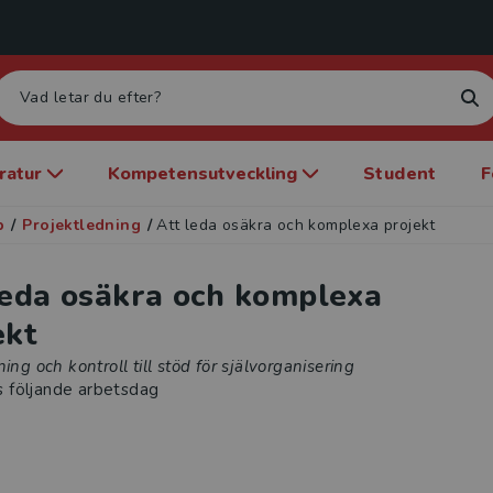
eratur
Kompetensutveckling
Student
F
p
/
Projektledning
/
Att leda osäkra och komplexa projekt
leda osäkra och komplexa
ekt
ning och kontroll till stöd för självorganisering
s följande arbetsdag