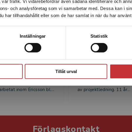
vår trafik. Vi vidarebefordrar även sådana identifierare och anna
enhet utanför Sverige. Vi erbjuder inte leveranser utanför
nnons- och analysföretag som vi samarbetar med. Dessa kan i sin
Sverige. För att kunna slutföra ett köp måste
har tillhandahållit eller som de har samlat in när du har använt 
leveransadressen vara i Sverige.
Läs mer
Kontakta kundservice
Inställningar
Statistik
Lars Marmgren
Mats Ragnarss
rmgren
Mats Ragnarsson Seniorko
Stäng
tionskonsult i eget bolag,
Wenell Management och
Tillåt urval
 Konsulter. Lars är
av Svenska Projektakade
enjör från Chalmers och har
Mats har över 25 års erfa
arbetat inom Ericsson bl....
av projektledning. 11 år...
Förlagskontakt