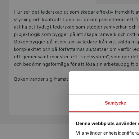
Beskrivning
Hur ser det ledarskap ut som skapar effektiv framdrift 
styrning och kontroll? I den här boken presenteras ett 
att ha ett tydligt ledarskap som stödjer samverkan och
projektlogik som bygger på att skapa ramverk och riktlinj
Boken bygger på intervjuer av ledare från vitt skilda m
komplexitet och på författarnas slutsatser om varför le
ett gemensamt mönster, ett ”spelsystem”, som gör det 
och bedömningsförmåga för att lösa sin arbetsuppgift 
Boken vänder sig främst till dig som leder eller arbetar 
arbete i projektform.
Visa hela be
Att leda osäkra och komplexa projekt har tilldelats pri
Samtycke
Denna webbplats använder 
Vi använder enhetsidentifierar