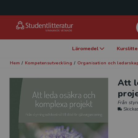
Läromedel
Kurslitt
Hem
/
Kompetensutveckling
/
Organisation och ledarska
Att 
proj
Från styr
Skicka