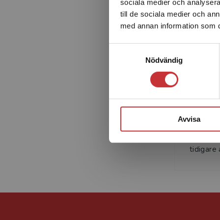
sociala medier och analysera 
till de sociala medier och a
med annan information som du 
Samtyckesval
Nödvändig
Lars Ma
Organisa
Avvisa
Marmgren
civiling
tidigare 