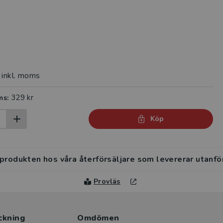
inkl. moms
329 kr
ms:
Köp
 produkten hos våra återförsäljare som levererar utanfö
Provläs
ckning
Omdömen