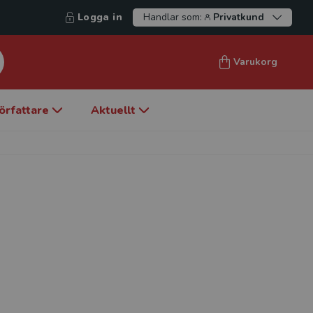
Logga in
Handlar som:
Privatkund
Varukorg
örfattare
Aktuellt