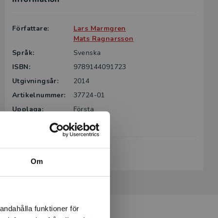
Författare:
Lars Marmgren
Mats Ragnarsson
Språk:
Svenska
ISBN:
9789144091723
Utgivningsår:
2014
Artikelnummer:
37724-01
Upplaga:
Första
Sidantal:
164
Köp- och leveransvillkor
Om
andahålla funktioner för