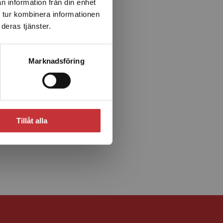
n information från din enhet
 tur kombinera informationen
deras tjänster.
Marknadsföring
on
nsult i
 ledamot
Tillåt alla
mien.
renhet