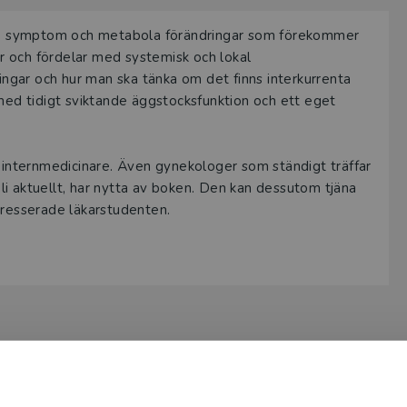
de symptom och metabola förändringar som förekommer
r och fördelar med systemisk och lokal
gar och hur man ska tänka om det finns interkurrenta
 med tidigt sviktande äggstocksfunktion och ett eget
 intern­medicinare. Även gynekologer som ständigt träffar
i aktuellt, har nytta av boken. Den kan dessutom tjäna