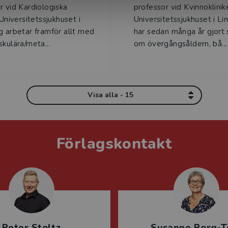
r vid Kardiologiska
professor vid Kvinnoklinik
 Universitetssjukhuset i
Universitetssjukhuset i Li
g arbetar framför allt med
har sedan många år gjort 
skulära/meta...
om övergångsåldern, bå...
Visa alla - 15
Förlagskontakt
Peter Stoltz
Susanne Borg-T