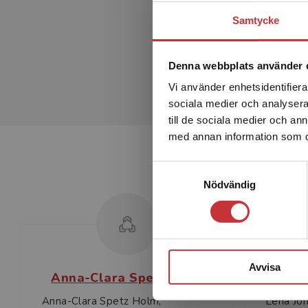
Samtycke
Denna webbplats använder 
Vi använder enhetsidentifierar
sociala medier och analysera 
till de sociala medier och a
med annan information som du 
Samtyckesval
Nödvändig
Avvisa
Anna-Clara Spetz Holm
Anna-Clara Spetz Holm,
Lena Jon