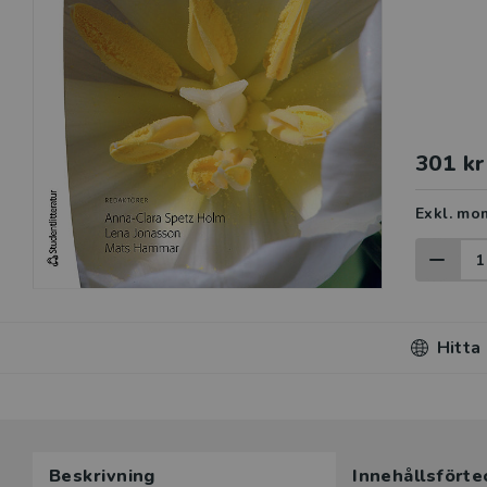
301 kr
Exkl. mo
Hitta
Beskrivning
Innehållsförte