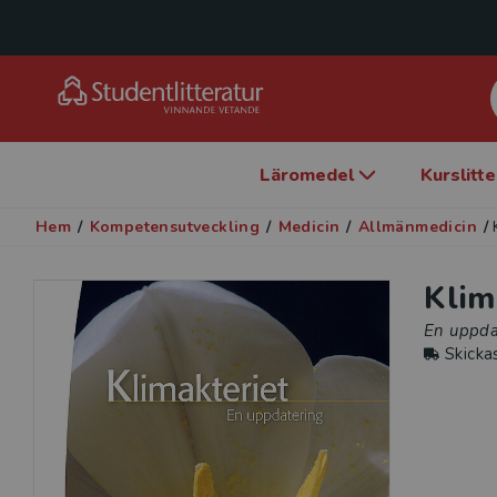
Läromedel
Kurslitt
Hem
/
Kompetensutveckling
/
Medicin
/
Allmänmedicin
/
Klim
En uppda
Skicka