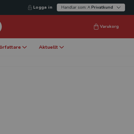
Logga in
Handlar som:
Privatkund
Varukorg
örfattare
Aktuellt