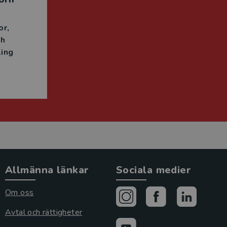
or
ch
ing
Allmänna länkar
Sociala medier
Om oss
Avtal och rättigheter