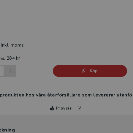
inkl. moms
284 kr
ms:
Köp
 produkten hos våra återförsäljare som levererar utanfö
Provläs
ckning