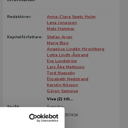
Redaktörer:
Anna-Clara Spetz Holm
Lena Jonasson
Mats Hammar
Kapitelförfattare:
Stefan Arver
Marie Bixo
Angelica Lindén Hirschberg
Lotta Lindh-Åstrand
Eva Lundström
Lars Åke Mattsson
Tord Naessén
Elizabeth Nedstrand
Kerstin Nilsson
Göran Samsioe
Visa (2) till...
Språk:
Svenska
ISBN:
9789144097404
Utgivningsår:
2014