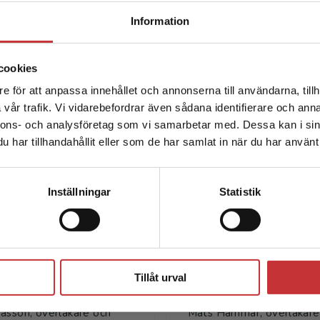
Begränsad fraktregion
Information
cookies
e för att anpassa innehållet och annonserna till användarna, tillh
Det verkar som att du besöker studentlitteratur.se via en
vår trafik. Vi vidarebefordrar även sådana identifierare och anna
enhet utanför Sverige. Vi erbjuder inte leveranser utanför
nnons- och analysföretag som vi samarbetar med. Dessa kan i sin
Sverige. För att kunna slutföra ett köp måste
har tillhandahållit eller som de har samlat in när du har använt 
leveransadressen vara i Sverige.
Läs mer
Författare
Kontakta kundservice
Inställningar
Statistik
Stäng
Tillåt urval
Lena Jonasson
Mats Hamma
asson, överläkare och
Mats Hammar, överläkare