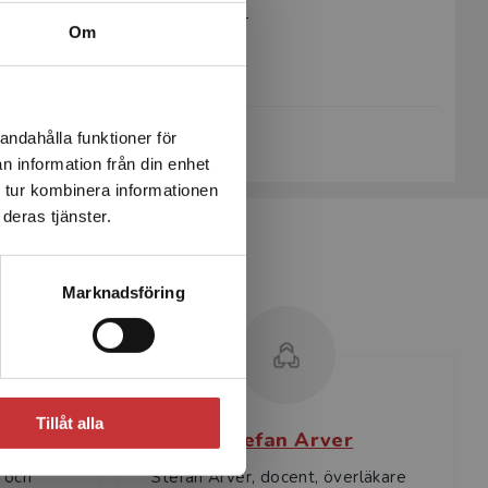
Artikelnummer:
38311-01
Om
Upplaga:
Första
Sidantal:
150
Köp- och leveransvillkor
andahålla funktioner för
n information från din enhet
 tur kombinera informationen
deras tjänster.
Marknadsföring
Tillåt alla
r
Stefan Arver
 och
Stefan Arver, docent, överläkare