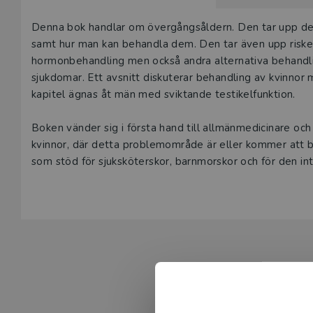
Beskrivning
Denna bok handlar om övergångsåldern. Den tar upp 
samt hur man kan behandla dem. Den tar även upp riske
hormonbehandling men också andra alternativa behandlin
sjukdomar. Ett avsnitt diskuterar behandling av kvinnor
kapitel ägnas åt män med sviktande testikelfunktion.
Boken vänder sig i första hand till allmänmedicinare och
kvinnor, där detta problemområde är eller kommer att bl