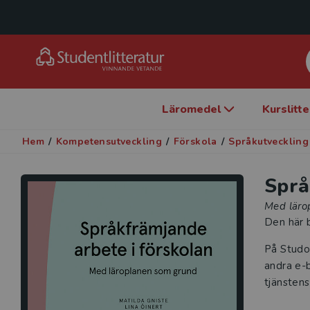
Läromedel
Kurslitt
Hem
/
Kompetensutveckling
/
Förskola
/
Språkutveckling
Språ
Med läro
Den här b
På Studo
andra e-b
tjänstens