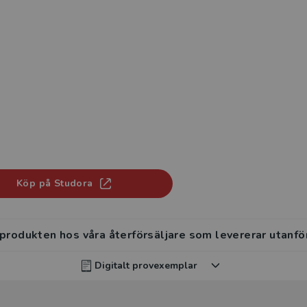
Köp på Studora
 produkten hos våra återförsäljare som levererar utanfö
Digitalt provexemplar
rvisar kan beställa ett kostnadsfritt digitalt provexemp