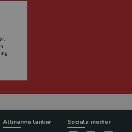
n
or
ch
ing
Allmänna länkar
Sociala medier