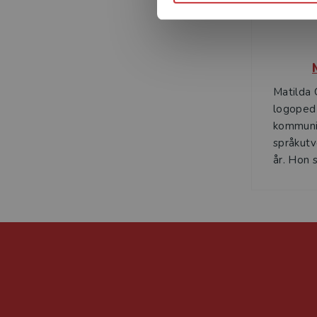
Matilda 
logoped
kommuni
språkutv
år. Hon s