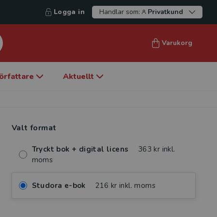
Logga in
Handlar som:
Privatkund
Varukorg
örfattare
Aktuellt
Valt format
Tryckt bok + digital licens
363 kr inkl.
moms
Studora e-bok
216 kr inkl. moms