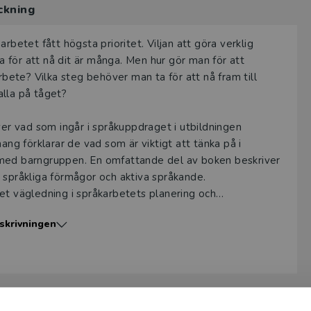
ckning
ten
.
a provexemplar tillhandahålls via Studora.se och ger dig tillgån
rbetet fått högsta prioritet. Viljan att göra verklig
gar. Observera att erbjudandet endast gäller relevanta produk
na för att nå dit är många. Men hur gör man för att
 (nivå och ämne) och dig som är verksam i Sverige. Du kan allt
rbete? Vilka steg behöver man ta för att nå fram till
ice
om du önskar ytterligare information eller har frågor om p
alla på tåget?
ukten kan beställas av lärare på universitet eller högskola. O
ver vad som ingår i språkuppdraget i utbildningen
ar av en kursbok på befintlig kurslista hänvisar vi till din arbe
ang förklarar de vad som är viktigt att tänka på i
 med barngruppen. En omfattande del av boken beskriver
ogga in
 språkliga förmågor och aktiva språkande.
et vägledning i språkarbetets planering och
skrivningen
personal och rektorer verksamma i förskolan.