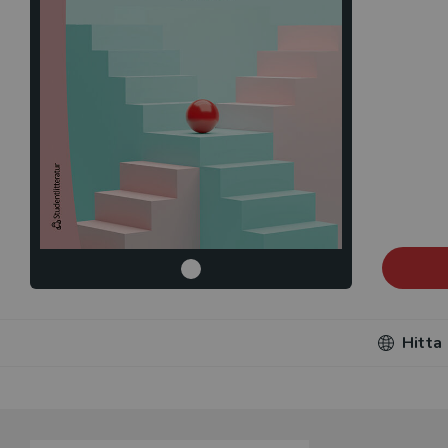
Hitta
Du som unde