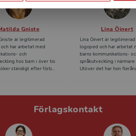
Matilda Gniste
Lina Öinert
Gniste är legitimerad
Lina Öinert är legitimerad
 och har arbetat med
logoped och har arbetat
kations- och
barns kommunikations- o
eckling hos barn i över tio
språkutveckling i närmare 
öker ständigt efter förb...
Utöver det har hon flerårig
Förlagskontakt