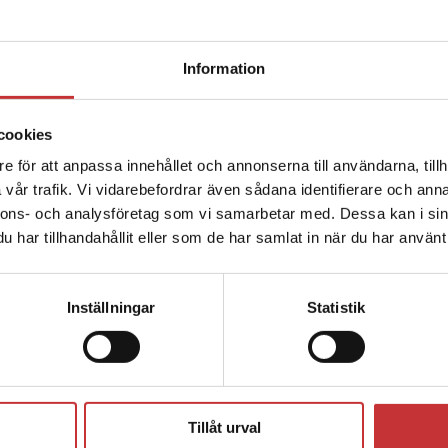
Intervju med
författarna
Begränsad fraktregion
Information
Läs vår intervju med Matilda Gniste och
Lina Öinert där de berättar om hur deras
cookies
bok kan användas av såväl verksamma i
e för att anpassa innehållet och annonserna till användarna, tillh
Det verkar som att du besöker studentlitteratur.se via en
förskolan som blivande
vår trafik. Vi vidarebefordrar även sådana identifierare och anna
enhet utanför Sverige. Vi erbjuder inte leveranser utanför
förskolepedagoger.
nnons- och analysföretag som vi samarbetar med. Dessa kan i sin
Sverige. För att kunna slutföra ett köp måste
har tillhandahållit eller som de har samlat in när du har använt 
leveransadressen vara i Sverige.
Läs mer
Läs intervjun med Matilda och Lina
Kontakta kundservice
Inställningar
Statistik
Författare
Stäng
Tillåt urval