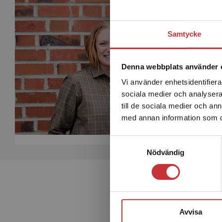
Samtycke
Denna webbplats använder 
Vi använder enhetsidentifierar
sociala medier och analysera 
till de sociala medier och a
med annan information som du 
Samtyckesval
Nödvändig
Avvisa