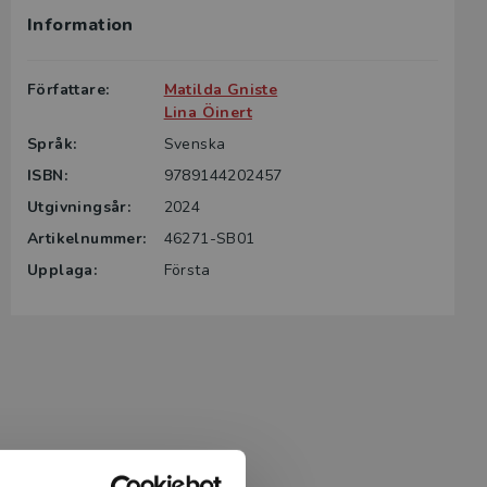
Information
g till boken
ter för din
Författare:
Matilda Gniste
id kontakta
Lina Öinert
rodukten.
Språk:
Svenska
ISBN:
9789144202457
m det gäller
tsgivare.
Utgivningsår:
2024
Artikelnummer:
46271-SB01
Upplaga:
Första