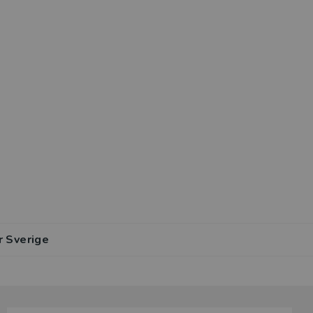
r Sverige
lar av den