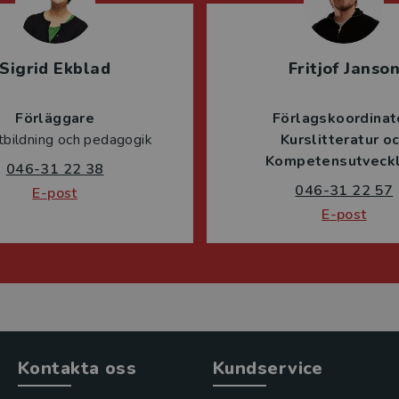
Sigrid Ekblad
Fritjof Janso
Förläggare
Förlagskoordinat
tbildning och pedagogik
Kurslitteratur o
Kompetensutveckl
046-31 22 38
046-31 22 57
E-post
E-post
Kontakta oss
Kundservice