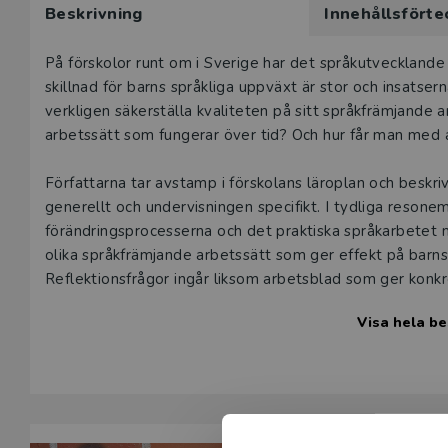
Beskrivning
Innehållsförte
här produk
Våra digital
Beskrivning
På förskolor runt om i Sverige har det språkutvecklande a
under 180 da
skillnad för barns språkliga uppväxt är stor och insatser
undervisning
verkligen säkerställa kvaliteten på sitt språkfrämjande a
vår
kundserv
arbetssätt som fungerar över tid? Och hur får man med 
Den här prod
Författarna tar avstamp i förskolans läroplan och beskri
tjänsteexempl
generellt och undervisningen specifikt. I tydliga resonem
förändringsprocesserna och det praktiska språkarbetet
L
olika språkfrämjande arbetssätt som ger effekt på barns
Reflektionsfrågor ingår liksom arbetsblad som ger konkr
genomförande.
Visa hela be
Språkfrämjande arbete i förskolan riktar sig främst till 