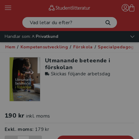
Handlar som:
Privatkund
Hem
/
Kompetensutveckling
/
Förskola
/
Specialpedagogik
Utmanande beteende i
förskolan
Skickas följande arbetsdag
190 kr
inkl. moms
Exkl. moms:
179 kr