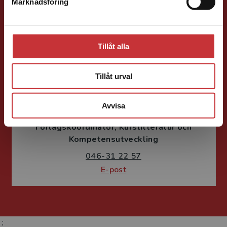
046-31 22 38
Marknadsföring
Stäng
E-post
Tillåt alla
Tillåt urval
Fritjof Janson
Avvisa
Förlagskoordinator
Kurslitteratur och
Kompetensutveckling
046-31 22 57
E-post
;