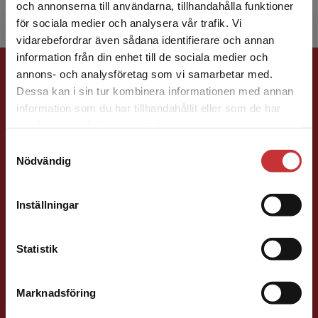
och annonserna till användarna, tillhandahålla funktioner
för sociala medier och analysera vår trafik. Vi
Begränsad fraktregion
vidarebefordrar även sådana identifierare och annan
information från din enhet till de sociala medier och
Förlagskontakt
annons- och analysföretag som vi samarbetar med.
Dessa kan i sin tur kombinera informationen med annan
information som du har tillhandahållit eller som de har
Det verkar som att du besöker
samlat in när du har använt deras tjänster.
studentlitteratur.se via en enhet utanför Sverige.
Samtyckesval
Vi erbjuder inte leveranser utanför Sverige. För
Nödvändig
att kunna slutföra ett köp måste
Sigrid Ekblad
leveransadressen vara i Sverige.
Läs mer
Inställningar
Kontakta kundservice
Förläggare
Lärarutbildning och pedagogik
Statistik
046-31 22 38
E-post
Marknadsföring
Stäng