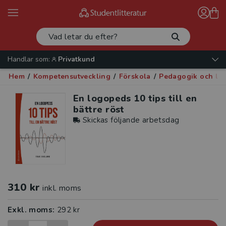
Handlar som:
Privatkund
Hem
/
Kompetensutveckling
/
Förskola
/
Pedagogik och lä
En logopeds 10 tips till en
bättre röst
Skickas följande arbetsdag
310 kr
inkl. moms
Exkl. moms:
292 kr