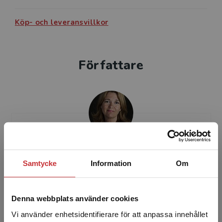
Köp- och leveransvillkor
Författare
Tove Ekelund
Samtycke
Information
Om
Tove Ekelund forskar om dyslexi och särskild
begåvning vid Karlstads universitet. Hon är
Denna webbplats använder cookies
legitimerad logoped, specialpedagog och
legitimerad lärare...
Vi använder enhetsidentifierare för att anpassa innehållet