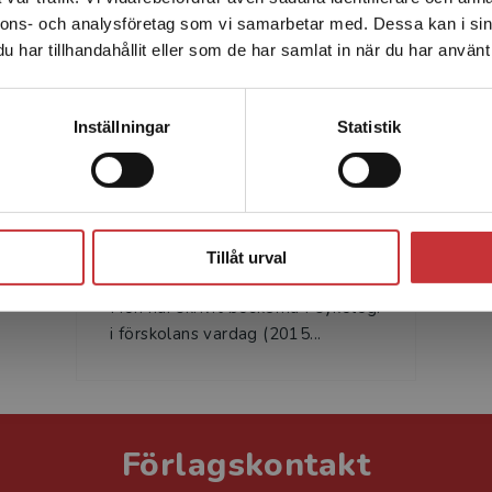
nnons- och analysföretag som vi samarbetar med. Dessa kan i sin
Sverige. För att kunna slutföra ett köp måste
har tillhandahållit eller som de har samlat in när du har använt 
leveransadressen vara i Sverige.
Läs mer
Kontakta kundservice
Inställningar
Statistik
Anna Hellberg Björklund
Stäng
Anna Hellberg Björklund är
legitimerad psykolog och
Tillåt urval
specialist i pedagogisk psykologi.
Hon har skrivit böckerna Psykologi
i förskolans vardag (2015...
Förlagskontakt