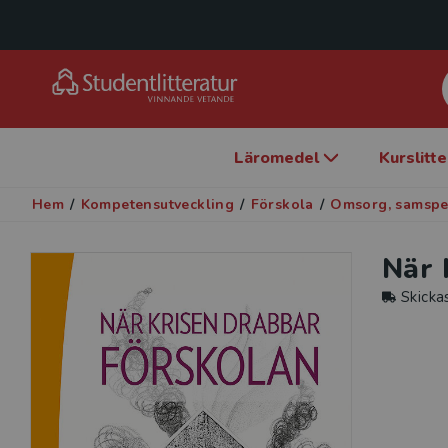
Läromedel
Kurslitt
Hem
/
Kompetensutveckling
/
Förskola
/
Omsorg, samspe
När 
Skicka