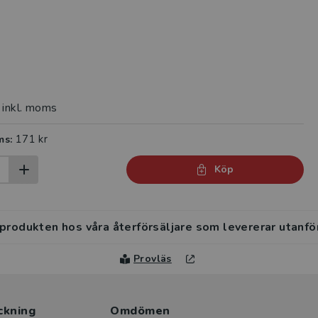
inkl. moms
171 kr
ms:
Köp
 produkten hos våra återförsäljare som levererar utanfö
Provläs
ckning
Omdömen