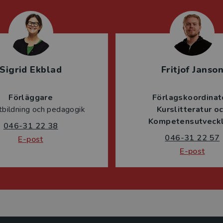
Sigrid Ekblad
Fritjof Janso
Förläggare
Förlagskoordinat
tbildning och pedagogik
Kurslitteratur o
Kompetensutveckl
046-31 22 38
046-31 22 57
E-post
E-post