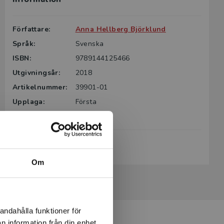
Författare:
Anna Hellberg Björklund
Språk:
Svenska
ISBN:
9789144125466
Utgivningsår:
2018
Artikelnummer:
39901-01
Upplaga:
Första
Sidantal:
88
Köp- och leveransvillkor
Om
andahålla funktioner för
n information från din enhet