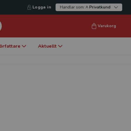
Logga in
Handlar som:
Privatkund
Varukorg
örfattare
Aktuellt