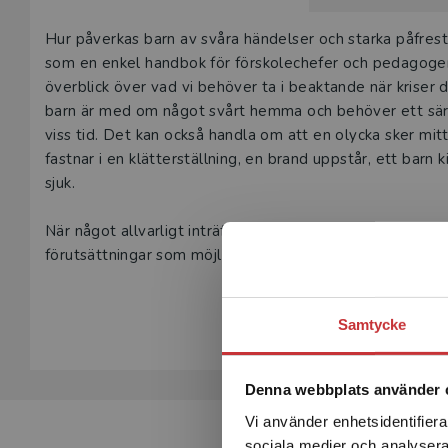
Beskrivning
Hur påverkas barn av svåra händelser och starka påfrestn
som en enkel handbok för förskolechefer och pedagoger. Bokens sju kapitel avser att tillsammans ge en
överblick över vad vi behöver ta i beaktande när kriser 
barn är med om något svårt hemma och behöver ett särskilt medvetet omhändertagande i förskolan under en
viss tid. Det kan också handla om att en olycka sker mitt under pågående verksamhet, till exempel
fastnar i en klätterställning, en brand uppstår, ett barn 
sjuk.
När något allvarligt inträffar kan vi inte kontrollera det, men med en god beredsk
förutsättningar som möjligt för att hantera det som sker på bästa sätt och kan minimera omfattningen av krisens
negativa konsekvenser. Boken vänder sig till förskolan
Visa hela be
Samtycke
Denna webbplats använder 
Vi använder enhetsidentifierar
sociala medier och analysera 