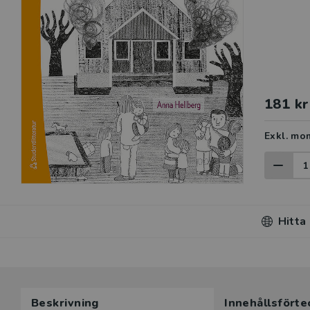
181 kr
Exkl. mo
Hitta
Beskrivning
Innehållsförte