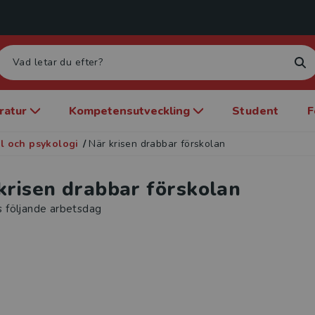
eratur
Kompetensutveckling
Student
F
l och psykologi
/
När krisen drabbar förskolan
krisen drabbar förskolan
s följande arbetsdag