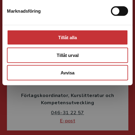
Förläggare
Lärarutbildning och pedagogik
Marknadsföring
Stäng
046-31 22 38
E-post
Tillåt alla
Tillåt urval
Avvisa
Fritjof Janson
Förlagskoordinator
Kurslitteratur och
Kompetensutveckling
046-31 22 57
E-post