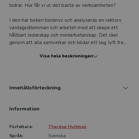
bidrar. Hur får vi ut det bästa av verksamheten?
I den här boken beskrivs och analyseras en rektors
vardags­dilemman och arbetet med att skapa ett
hållbart ledarskap och medarbetarskap. Det sker
genom att alla samverkar och bildar ett lag: lyft fram
de viktiga målen och låt medarbetarna bestämma
Visa hela beskrivningen
vad som är viktigt och riktigt i relation till dem. Med
en bakgrund inom idrotten har författaren med sig
flera värdefulla insikter som kan tillämpas inom
förskolan. Kvalitet bygger på ett nära samarbete, där
vi sätter laget före jaget.
Innehållsförteckning
Laget före jaget vänder sig till alla som är
Information
verksamma i förskolan, chefer såväl som
medarbetare.
Författare:
Therése Hultman
Språk:
Svenska