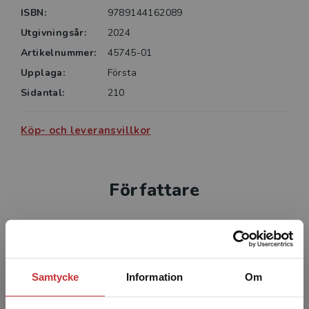
ISBN:
9789144162089
Utgivningsår:
2024
Artikelnummer:
45745-01
Upplaga:
Första
Sidantal:
210
Köp- och leveransvillkor
Författare
Samtycke
Information
Om