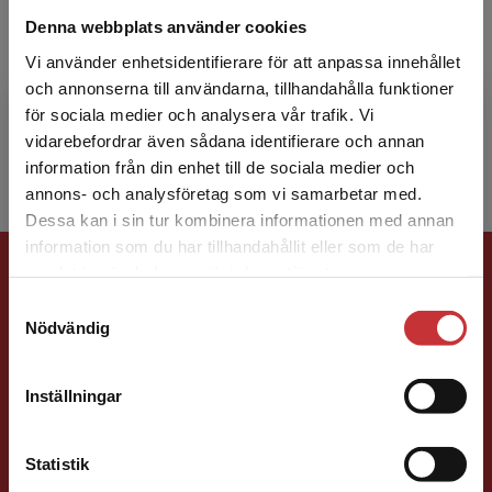
Therése Hultman
Denna webbplats använder cookies
Therése Hultman är rektor i förskolan. Hon är
Vi använder enhetsidentifierare för att anpassa innehållet
verksam i Stockholms stad, Enskede-Årsta-
och annonserna till användarna, tillhandahålla funktioner
Vantör stadsdelsförvaltning, Högdalens
för sociala medier och analysera vår trafik. Vi
Begränsad fraktregion
förskoleenhet. Hon är...
vidarebefordrar även sådana identifierare och annan
information från din enhet till de sociala medier och
annons- och analysföretag som vi samarbetar med.
Dessa kan i sin tur kombinera informationen med annan
information som du har tillhandahållit eller som de har
Förlagskontakt
Det verkar som att du besöker
samlat in när du har använt deras tjänster.
studentlitteratur.se via en enhet utanför Sverige.
Samtyckesval
Vi erbjuder inte leveranser utanför Sverige. För
Nödvändig
att kunna slutföra ett köp måste
leveransadressen vara i Sverige.
Läs mer
Inställningar
Kontakta kundservice
Sigrid Ekblad
Statistik