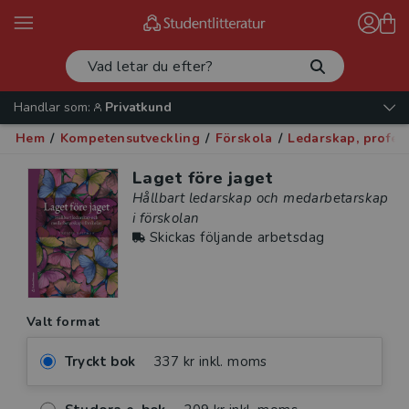
Handlar som:
Privatkund
Hem
/
Kompetensutveckling
/
Förskola
/
Ledarskap, profes
Laget före jaget
Hållbart ledarskap och medarbetarskap
i förskolan
Skickas följande arbetsdag
Valt format
Tryckt bok
337 kr inkl. moms