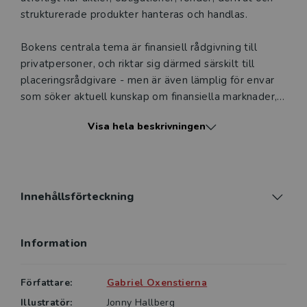
strukturerade produkter hanteras och handlas.
Bokens centrala tema är finansiell rådgivning till
privatpersoner, och riktar sig därmed särskilt till
placeringsrådgivare - men är även lämplig för envar
som söker aktuell kunskap om finansiella marknader,
om värdepapper och om lämpliga strategier för
Visa hela beskrivningen
placeringar. Läsaren ges insikter om alla aspekter på
finansiell ekonomi som är nödvändiga för att ge råd
om placeringar och praktiskt tillämpa portföljläran.
Boken har genom åren blivit ett standardverk i
Innehållsförteckning
utbildningen av finansiella rådgivare. Denna sextonde
upplaga är uppdaterad i enlighet med det aktuella
Information
regelverket på finansmarknaden. Den täcker de krav
som ställs i Swedsecs licensieringstest för rådgivare
för delområdena Produkter och hantering av kundens
Författare:
Gabriel Oxenstierna
affärer, Ekonomi samt Etik och regelverk.
Illustratör:
Jonny Hallberg