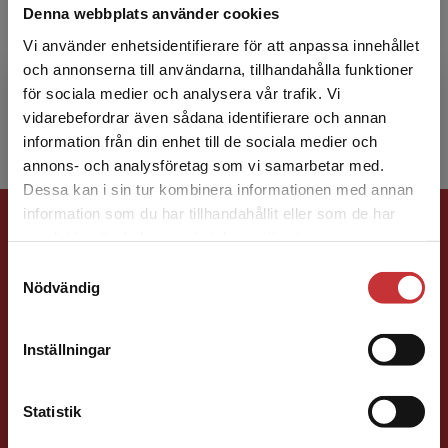
Denna webbplats använder cookies
Gabriel Oxenstierna är fil.dr i nationalekonomi
Vi använder enhetsidentifierare för att anpassa innehållet
vid Stockholms universitet, där han disputerade
och annonserna till användarna, tillhandahålla funktioner
1999 på en avhandling om konkurrens på
för sociala medier och analysera vår trafik. Vi
oligopolmark...
Begränsad fraktregion
vidarebefordrar även sådana identifierare och annan
information från din enhet till de sociala medier och
annons- och analysföretag som vi samarbetar med.
Dessa kan i sin tur kombinera informationen med annan
Förlagskontakt
information som du har tillhandahållit eller som de har
Det verkar som att du besöker
samlat in när du har använt deras tjänster.
studentlitteratur.se via en enhet utanför Sverige.
Samtyckesval
Vi erbjuder inte leveranser utanför Sverige. För
Nödvändig
att kunna slutföra ett köp måste
leveransadressen vara i Sverige.
Läs mer
Inställningar
Kontakta kundservice
Mareike Persson
Statistik
Förläggare