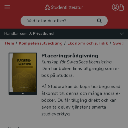
Handlar som:
Privatkund
Hem
/
Kompetensutveckling
/
Ekonomi och juridik
/
Swedsec
Placeringsrådgivning
Kunskap för SwedSecs licensiering
Den här boken finns tillgänglig som e-
bok på Studora.
På Studora kan du köpa tidsbegränsad
åtkomst till denna och många andra e-
böcker. Du får tillgång direkt och kan
även ta del av tjänstens smarta
studieverktyg.