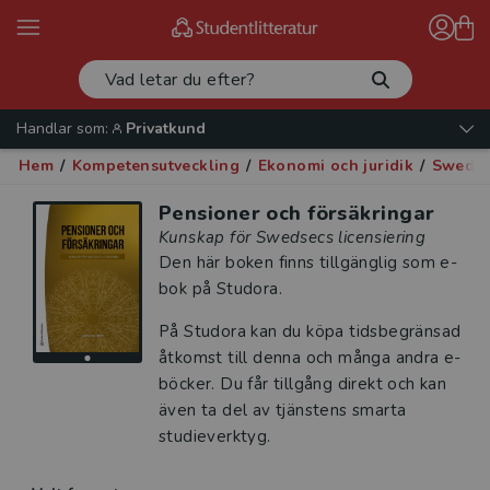
Handlar som:
Privatkund
Hem
/
Kompetensutveckling
/
Ekonomi och juridik
/
Swedsec
Pensioner och försäkringar
Kunskap för Swedsecs licensiering
Den här boken finns tillgänglig som e-
bok på Studora.
På Studora kan du köpa tidsbegränsad
åtkomst till denna och många andra e-
böcker. Du får tillgång direkt och kan
även ta del av tjänstens smarta
studieverktyg.