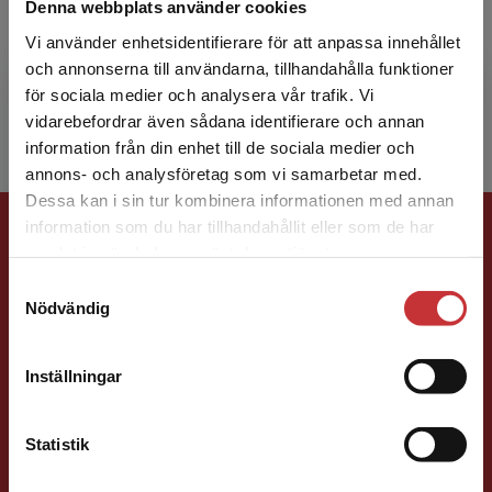
Denna webbplats använder cookies
Lars Ekström är VD och utbildare på företaget
Försäkringsutbildning och har drygt 45 års
Vi använder enhetsidentifierare för att anpassa innehållet
erfarenhet inom försäkringsbranschen. Han
och annonserna till användarna, tillhandahålla funktioner
utbildar försäkr...
för sociala medier och analysera vår trafik. Vi
Begränsad fraktregion
vidarebefordrar även sådana identifierare och annan
information från din enhet till de sociala medier och
annons- och analysföretag som vi samarbetar med.
Dessa kan i sin tur kombinera informationen med annan
Förlagskontakt
information som du har tillhandahållit eller som de har
Det verkar som att du besöker
samlat in när du har använt deras tjänster.
studentlitteratur.se via en enhet utanför Sverige.
Samtyckesval
Vi erbjuder inte leveranser utanför Sverige. För
Nödvändig
att kunna slutföra ett köp måste
leveransadressen vara i Sverige.
Läs mer
Inställningar
Kontakta kundservice
Mareike Persson
Statistik
Förläggare
Juridik, kriminologi och polis