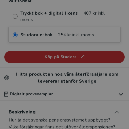
Valt format
Tryckt bok + digital licens
407 kr inkl.
moms
Studora e-bok
254 kr inkl. moms
Köp på Studora
Hitta produkten hos våra återförsäljare som
levererar utanför Sverige
Digitalt provexemplar
Du som undervisar kan beställa ett kostnadsfritt
Beskrivning
digitalt provexemplar av den här produkten
.
Beskrivning
Hur är det svenska pensionssystemet uppbyggt?
Våra digitala provexemplar tillhandahålls via Studora.se
Vilka försäkringar finns det utöver ålderspensionen?