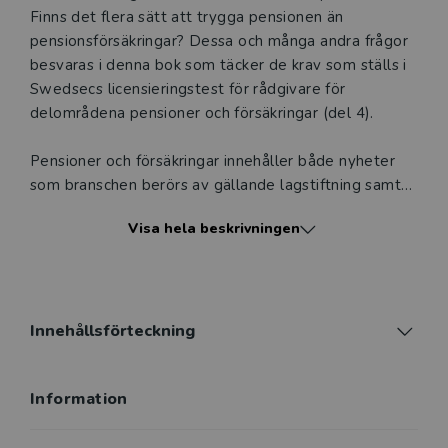
och ger dig tillgång till boken under 180 dagar. Observera
Finns det flera sätt att trygga pensionen än
att erbjudandet endast gäller relevanta produkter för din
pensionsförsäkringar? Dessa och många andra frågor
undervisning (nivå och ämne) och dig som är verksam i
besvaras i denna bok som täcker de krav som ställs i
Sverige. Du kan alltid kontakta vår
kundservice
om du
Swedsecs licensieringstest för rådgivare för
önskar ytterligare information eller har frågor om
delområdena pensioner och försäkringar (del 4).
produkten.
Pensioner och försäkringar innehåller både nyheter
Den här produkten kan beställas av lärare på universitet
som branschen berörs av gällande lagstiftning samt
eller högskola. Om det gäller tjänsteexemplar av en
regler och anvisningar om dess tillämpning.
kursbok på befintlig kurslista hänvisar vi till din
Visa hela beskrivningen
arbetsgivare.
Boken är uppdaterad med Swedsecs kunskapskrav
för 2025 och innehåller ett stort antal övningsfrågor
och facit.
Logga in
Innehållsförteckning
Pensioner och försäkringar kompletterar boken
Placeringsrådgivning av Gabriel Oxenstierna (utgiven
Information
av Studentlitteratur 2024) och kan därför med fördel
läsas ihop.