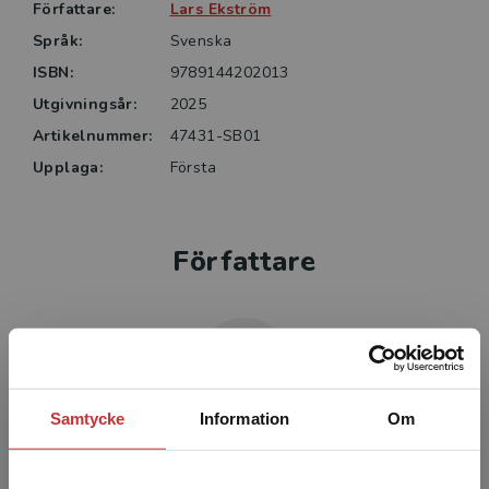
Författare:
Lars Ekström
Språk:
Svenska
ISBN:
9789144202013
Utgivningsår:
2025
Artikelnummer:
47431-SB01
Upplaga:
Första
Författare
Samtycke
Information
Om
Lars Ekström