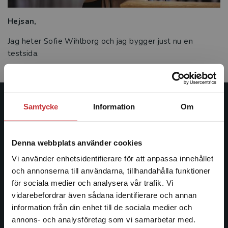
Hejsan,
Jag heter Sofie Wihlborg och jag bygger just nu en
testsida.
Studentlitteratur
Samtycke
Information
Om
Studentlitteratur grundades 1963 och är idag Sveriges
Denna webbplats använder cookies
ledande utbildningsförlag. Med läromedel, kurslitteratur,
facklitteratur, utbildningar och digitala
Vi använder enhetsidentifierare för att anpassa innehållet
informationstjänster i utbudet, finns Studentlitteratur med
och annonserna till användarna, tillhandahålla funktioner
längs hela kunskapsresan.
för sociala medier och analysera vår trafik. Vi
Begränsad fraktregion
vidarebefordrar även sådana identifierare och annan
Kontakta oss
information från din enhet till de sociala medier och
annons- och analysföretag som vi samarbetar med.