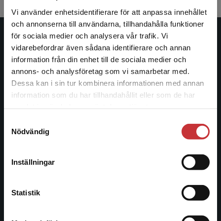
Vi använder enhetsidentifierare för att anpassa innehållet
och annonserna till användarna, tillhandahålla funktioner
för sociala medier och analysera vår trafik. Vi
Studentlitteratur
Begränsad fraktregion
vidarebefordrar även sådana identifierare och annan
information från din enhet till de sociala medier och
Studentlitteratur grundades 1963 och är idag Sveriges
annons- och analysföretag som vi samarbetar med.
ledande utbildningsförlag. Med läromedel, kurslitteratur,
Dessa kan i sin tur kombinera informationen med annan
facklitteratur, utbildningar och digitala
information som du har tillhandahållit eller som de har
informationstjänster i utbudet, finns Studentlitteratur med
Det verkar som att du besöker
samlat in när du har använt deras tjänster.
längs hela kunskapsresan.
studentlitteratur.se via en enhet utanför Sverige.
Samtyckesval
Vi erbjuder inte leveranser utanför Sverige. För
Nödvändig
att kunna slutföra ett köp måste
Kontakta oss
leveransadressen vara i Sverige.
Läs mer
Kontakta oss
Inställningar
Kontakta kundservice
046-31 20 00
Statistik
Postadress:
Box 141