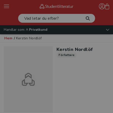
Handlar som:
Privatkund
Hem
/
Kerstin Nordlöf
Kerstin Nordlöf
Författare