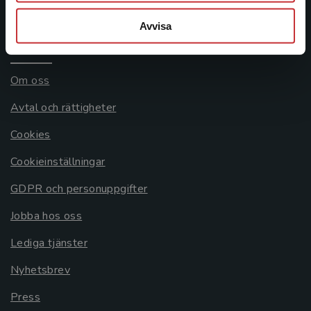
Systemkrav
Avvisa
Allmänna länkar
Om oss
Avtal och rättigheter
Cookies
Cookieinställningar
GDPR och personuppgifter
Jobba hos oss
Lediga tjänster
Nyhetsbrev
Press