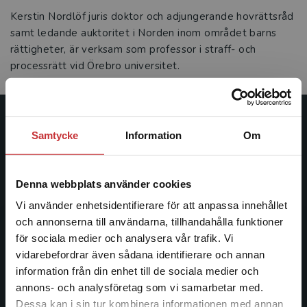
Kerstin Nordlöf juris doktor och adjungerande hovrättsråd
samt ledande auktoritet i Norden inom området barns
rättigheter, är verksam som professor i straff- och
processrätt vid Örebro universitet.
Studentlitteratur
Samtycke
Information
Om
Studentlitteratur grundades 1963 och är idag Sveriges
ledande utbildningsförlag. Med läromedel, kurslitteratur,
Denna webbplats använder cookies
facklitteratur, utbildningar och digitala
Vi använder enhetsidentifierare för att anpassa innehållet
informationstjänster i utbudet, finns Studentlitteratur med
och annonserna till användarna, tillhandahålla funktioner
längs hela kunskapsresan.
för sociala medier och analysera vår trafik. Vi
Begränsad fraktregion
vidarebefordrar även sådana identifierare och annan
Kontakta oss
information från din enhet till de sociala medier och
annons- och analysföretag som vi samarbetar med.
Kontakta oss
Dessa kan i sin tur kombinera informationen med annan