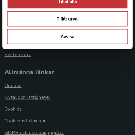
Tillåt alla
Kontakta kundservice
046-31 21 00
Tillåt urval
Frågor och svar
Avvisa
Köpvillkor
Systemkrav
Allmänna länkar
Om oss
Avtal och rättigheter
Cookies
Cookieinställningar
GDPR och personuppgifter