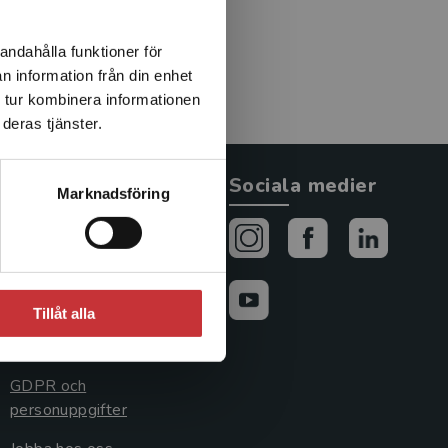
ledarna för IDA-programmet
n.
andahålla funktioner för
n information från din enhet
 tur kombinera informationen
deras tjänster.
Allmänna länkar
Sociala medier
Marknadsföring
Om oss
Avtal och rättigheter
Cookies
Tillåt alla
Cookieinställningar
GDPR och
personuppgifter