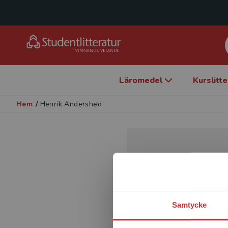
Läromedel
Kurslitt
Hem
/
Henrik Andershed
Samtycke