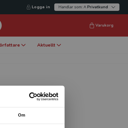
Logga in
Handlar som:
Privatkund
Varukorg
örfattare
Aktuellt
minologi vid Institutionen
iversitet. Hans forskning rör
lt om utveckling av
Om
 och skyddsfaktorer, hur
ddsfaktorer kan användas i