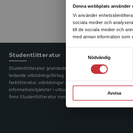
Denna webbplats använder 
Vi använder enhetsidentifierar
sociala medier och analysera 
till de sociala medier och a
med annan information som du 
Samtyckesval
Studentlitteratur
Nödvändig
Studentlitteratur grundades 1963 och är idag Sveriges
ledande utbildningsförlag. Med läromedel, kurslitteratur,
facklitteratur, utbildningar och digitala
informationstjänster i utbudet,
Avvisa
finns Studentlitteratur med längs hela kunskapsresan.