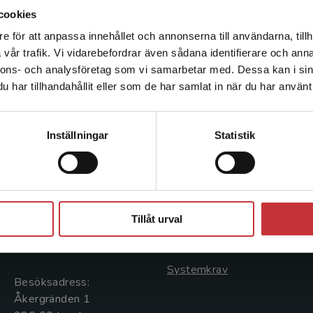
praktiskt i arbete. Han är även en av forsknings
cookies
och det longitudinella programmet SOFIA-studie
e för att anpassa innehållet och annonserna till användarna, tillh
Det verkar som att du besöker studentlitteratur.se via en
vår trafik. Vi vidarebefordrar även sådana identifierare och anna
enhet utanför Sverige. Vi erbjuder inte leveranser utanför
nnons- och analysföretag som vi samarbetar med. Dessa kan i sin
Sverige. För att kunna slutföra ett köp måste
har tillhandahållit eller som de har samlat in när du har använt 
leveransadressen vara i Sverige.
Läs mer
Kontakta kundservice
Kontakta oss
Kundservice
Inställningar
Statistik
Kontakta oss
Kontakta kundservice
046-31 20 00
046-31 21 00
Stäng
Postadress:
Frågor och svar
Tillåt urval
Box 141
Köpvillkor
221 00 Lund
Systemkrav
Besöksadress:
Åkergränden 1