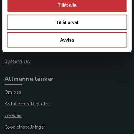
Kundservice
Tillåt alla
Kontakta kundservice
Tillåt urval
046-31 21 00
Frågor och svar
Avvisa
Köpvillkor
Systemkrav
Allmänna länkar
Om oss
Avtal och rättigheter
Cookies
Cookieinställningar