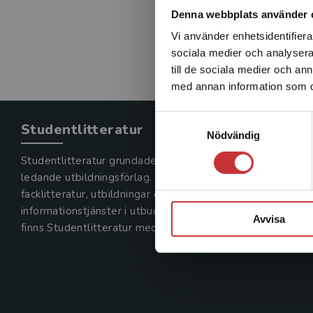
Denna webbplats använder 
Vi använder enhetsidentifierar
sociala medier och analysera 
till de sociala medier och a
med annan information som du 
Samtyckesval
Studentlitteratur
Nödvändig
Studentlitteratur grundades 1963 och är idag Sveriges
ledande utbildningsförlag. Med läromedel, kurslitteratur,
facklitteratur, utbildningar och digitala
informationstjänster i utbudet,
Avvisa
finns Studentlitteratur med längs hela kunskapsresan.