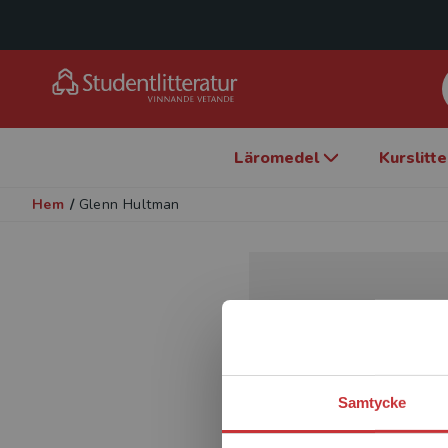
Läromedel
Kurslitt
Hem
/
Glenn Hultman
Samtycke