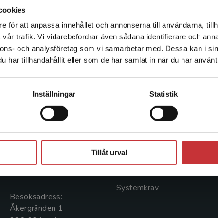
cookies
e för att anpassa innehållet och annonserna till användarna, tillh
Det verkar som att du besöker studentlitteratur.se via en
vår trafik. Vi vidarebefordrar även sådana identifierare och anna
enhet utanför Sverige. Vi erbjuder inte leveranser utanför
nnons- och analysföretag som vi samarbetar med. Dessa kan i sin
Sverige. För att kunna slutföra ett köp måste
har tillhandahållit eller som de har samlat in när du har använt 
leveransadressen vara i Sverige.
Läs mer
Kontakta kundservice
Kontakta oss
Kundservice
Inställningar
Statistik
Kontakta oss
Kontakta kundservice
046-31 20 00
046-31 21 00
Stäng
Postadress:
Frågor och svar
Tillåt urval
Box 141
Köpvillkor
221 00 Lund
Systemkrav
Besöksadress:
Åkergränden 1