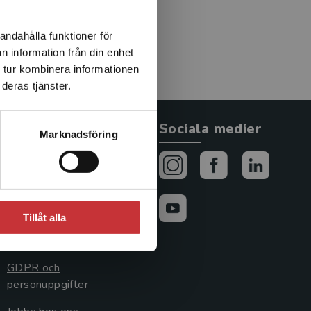
andahålla funktioner för
n information från din enhet
 tur kombinera informationen
deras tjänster.
Allmänna länkar
Sociala medier
Marknadsföring
Om oss
Avtal och rättigheter
Cookies
Tillåt alla
Cookieinställningar
GDPR och
personuppgifter