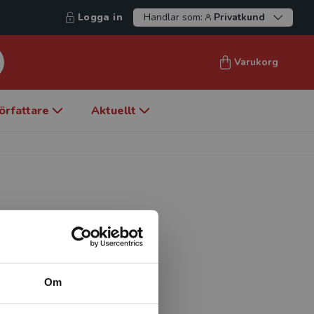
Logga in
Handlar som:
Privatkund
Varukorg
örfattare
Aktuellt
ete vid Linköpings
 kunskapsbildning,
ter som skola, offentlig
Om