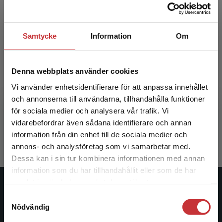
Samtycke
Information
Om
Denna webbplats använder cookies
Skola på vetenskaplig grund i praktiken
Vi använder enhetsidentifierare för att anpassa innehållet
och annonserna till användarna, tillhandahålla funktioner
Bergmark, U - Hansson, K (red.)
för sociala medier och analysera vår trafik. Vi
Begränsad fraktregion
404 kr
inkl. moms
vidarebefordrar även sådana identifierare och annan
Exkl. moms: 381 kr
information från din enhet till de sociala medier och
annons- och analysföretag som vi samarbetar med.
Dessa kan i sin tur kombinera informationen med annan
information som du har tillhandahållit eller som de har
Det verkar som att du besöker
samlat in när du har använt deras tjänster.
studentlitteratur.se via en enhet utanför Sverige.
Studentlitteratur
Samtyckesval
Vi erbjuder inte leveranser utanför Sverige. För
Nödvändig
att kunna slutföra ett köp måste
Studentlitteratur grundades 1963 och är idag Sveriges