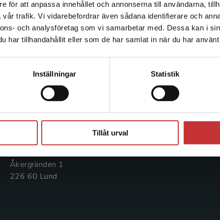
e för att anpassa innehållet och annonserna till användarna, tillh
Det verkar som att du besöker studentlitteratur.se via en
vår trafik. Vi vidarebefordrar även sådana identifierare och anna
enhet utanför Sverige. Vi erbjuder inte leveranser utanför
nnons- och analysföretag som vi samarbetar med. Dessa kan i sin
Sverige. För att kunna slutföra ett köp måste
har tillhandahållit eller som de har samlat in när du har använt 
leveransadressen vara i Sverige.
Läs mer
Kontakta oss
Kundservice
Kontakta kundservice
Kontakta oss
Kontakta kundservice
Inställningar
Statistik
046-31 20 00
046-31 21 00
Postadress:
Frågor och svar
Box 141
Stäng
Köpvillkor
221 00 Lund
Tillåt urval
Systemkrav
Besöksadress:
Åkergränden 1