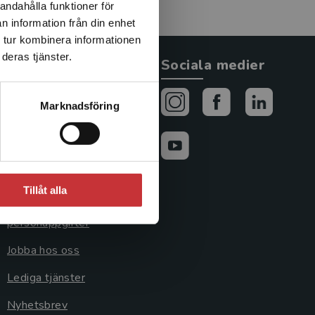
andahålla funktioner för
n information från din enhet
 tur kombinera informationen
deras tjänster.
Allmänna länkar
Sociala medier
Om oss
Marknadsföring
Avtal och rättigheter
Cookies
Cookieinställningar
Tillåt alla
GDPR och
personuppgifter
Jobba hos oss
Lediga tjänster
Nyhetsbrev