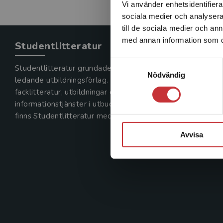
Vi använder enhetsidentifierar
sociala medier och analysera 
till de sociala medier och a
med annan information som du 
Studentlitteratur
Samtyckesval
Studentlitteratur grundades 1963 och är idag Sveriges
Nödvändig
ledande utbildningsförlag. Med läromedel, kurslitteratur,
facklitteratur, utbildningar och digitala
informationstjänster i utbudet,
finns Studentlitteratur med längs hela kunskapsresan.
Avvisa