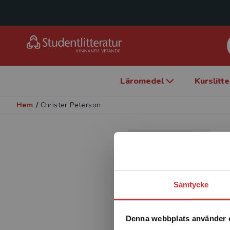
Läromedel
Kurslitt
Hem
/
Christer Peterson
Samtycke
Denna webbplats använder 