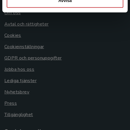
Avvisa
Om oss
Avtal och rättigheter
Cookies
Cookieinställningar
GDPR och personuppgifter
Jobba hos oss
Lediga tjänster
Nyhetsbrev
Press
Tillgänglighet