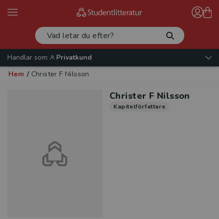
Handlar som:
Privatkund
Hem
/
Christer F Nilsson
Christer F Nilsson
Kapitelförfattare