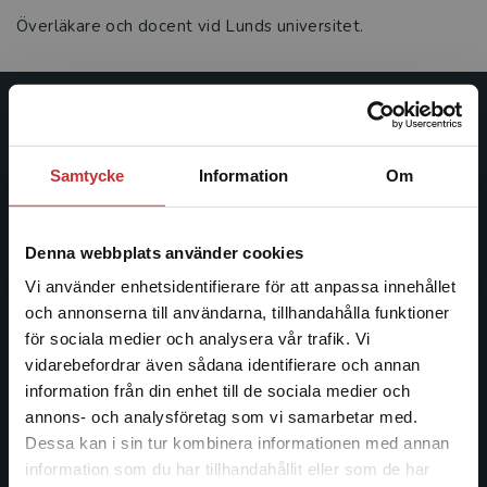
Överläkare och docent vid Lunds universitet.
Studentlitteratur
Samtycke
Information
Om
Studentlitteratur grundades 1963 och är idag Sveriges
ledande utbildningsförlag. Med läromedel, kurslitteratur,
facklitteratur, utbildningar och digitala
Denna webbplats använder cookies
informationstjänster i utbudet, finns Studentlitteratur med
längs hela kunskapsresan.
Vi använder enhetsidentifierare för att anpassa innehållet
och annonserna till användarna, tillhandahålla funktioner
för sociala medier och analysera vår trafik. Vi
Kontakta oss
Begränsad fraktregion
vidarebefordrar även sådana identifierare och annan
Kontakta oss
information från din enhet till de sociala medier och
annons- och analysföretag som vi samarbetar med.
046-31 20 00
Dessa kan i sin tur kombinera informationen med annan
information som du har tillhandahållit eller som de har
Postadress:
Det verkar som att du besöker