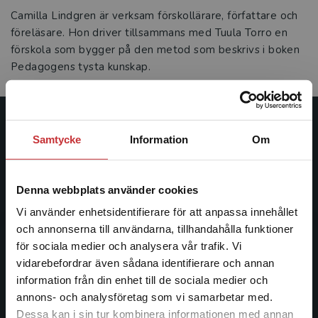
Camilla Lindgren är verksam förskollärare, författare och
föreläsare. Hon driver tillsammans med Tuula Torro en
förskola som bygger på den metod som beskrivs i boken
Pedagogens tysta kunskap.
Studentlitteratur
Samtycke
Information
Om
Studentlitteratur grundades 1963 och är idag Sveriges
ledande utbildningsförlag. Med läromedel, kurslitteratur,
Denna webbplats använder cookies
facklitteratur, utbildningar och digitala
Vi använder enhetsidentifierare för att anpassa innehållet
informationstjänster i utbudet, finns Studentlitteratur med
och annonserna till användarna, tillhandahålla funktioner
längs hela kunskapsresan.
för sociala medier och analysera vår trafik. Vi
Begränsad fraktregion
vidarebefordrar även sådana identifierare och annan
Kontakta oss
information från din enhet till de sociala medier och
annons- och analysföretag som vi samarbetar med.
Kontakta oss
Dessa kan i sin tur kombinera informationen med annan