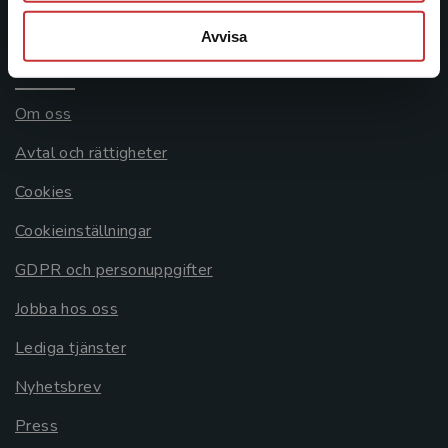
Systemkrav
Avvisa
Allmänna länkar
Om oss
Avtal och rättigheter
Cookies
Cookieinställningar
GDPR och personuppgifter
Jobba hos oss
Lediga tjänster
Nyhetsbrev
Press