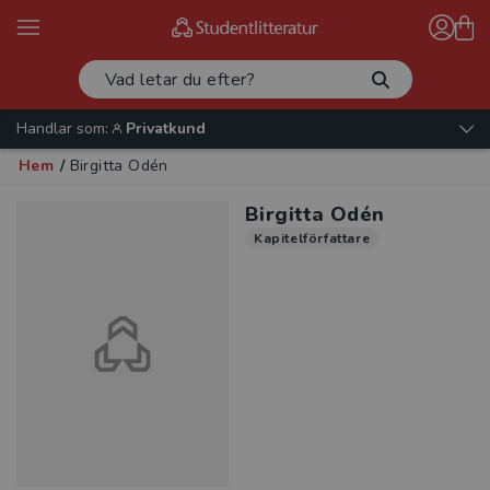
Handlar som:
Privatkund
Hem
/
Birgitta Odén
Birgitta Odén
Kapitelförfattare