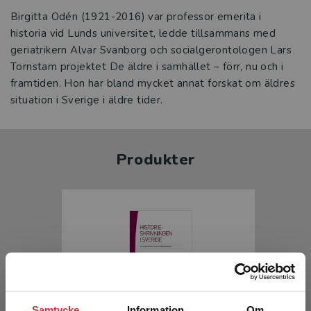
Birgitta Odén (1921-2016) var professor emerita i
historia vid Lunds universitet, ledde tillsammans med
geriatrikern Alvar Svanborg och socialgerontologen Lars
Tornstam projektet De äldre i samhället – förr, nu och i
framtiden. Hon har bland mycket annat forskat om äldres
situation i Sverige i äldre tider.
Produkter
Samtycke
Information
Om