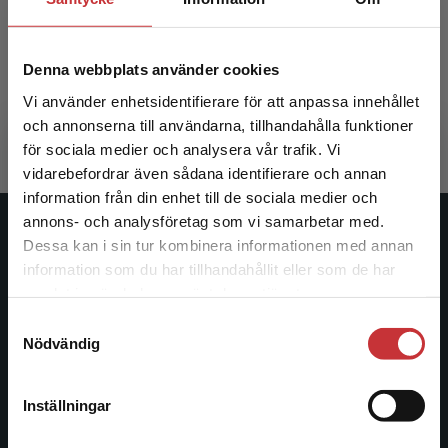
Historieskrivningen i Sverige
Denna webbplats använder cookies
Artéus, G - Åmark, Klas (red.)
Vi använder enhetsidentifierare för att anpassa innehållet
354 kr
inkl. moms
Exkl. moms: 334 kr
och annonserna till användarna, tillhandahålla funktioner
för sociala medier och analysera vår trafik. Vi
Begränsad fraktregion
vidarebefordrar även sådana identifierare och annan
information från din enhet till de sociala medier och
annons- och analysföretag som vi samarbetar med.
Studentlitteratur
Dessa kan i sin tur kombinera informationen med annan
information som du har tillhandahållit eller som de har
Det verkar som att du besöker
Studentlitteratur grundades 1963 och är idag Sveriges
samlat in när du har använt deras tjänster.
studentlitteratur.se via en enhet utanför Sverige.
ledande utbildningsförlag. Med läromedel, kurslitteratur,
Samtyckesval
Vi erbjuder inte leveranser utanför Sverige. För
facklitteratur, utbildningar och digitala
Nödvändig
att kunna slutföra ett köp måste
informationstjänster i utbudet, finns Studentlitteratur med
leveransadressen vara i Sverige.
Läs mer
längs hela kunskapsresan.
Inställningar
Kontakta kundservice
Kontakta oss