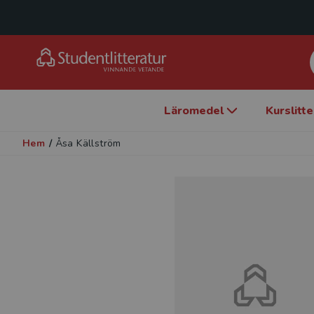
Läromedel
Kurslitt
Hem
/
Åsa Källström