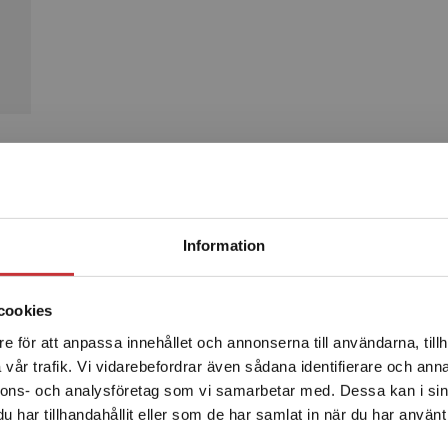
Produkter
Begränsad fraktregion
Information
cookies
e för att anpassa innehållet och annonserna till användarna, tillh
Det verkar som att du besöker studentlitteratur.se via en
vår trafik. Vi vidarebefordrar även sådana identifierare och anna
enhet utanför Sverige. Vi erbjuder inte leveranser utanför
nnons- och analysföretag som vi samarbetar med. Dessa kan i sin
Sverige. För att kunna slutföra ett köp måste
har tillhandahållit eller som de har samlat in när du har använt 
leveransadressen vara i Sverige.
Läs mer