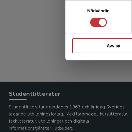
Stödg
Samtyckesval
Nödvändig
Forinder,
240 kr
in
Avvisa
Exkl. mom
Studentlitteratur
Studentlitteratur grundades 1963 och är idag Sveriges
ledande utbildningsförlag. Med läromedel, kurslitteratur,
facklitteratur, utbildningar och digitala
informationstjänster i utbudet,