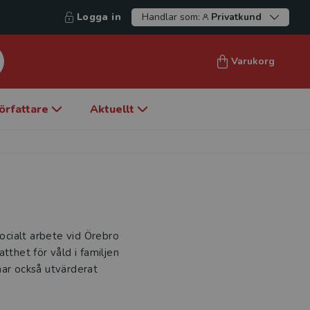
Logga in
Handlar som:
Privatkund
Varukorg
örfattare
Aktuellt
socialt arbete vid Örebro
tthet för våld i familjen
har också utvärderat