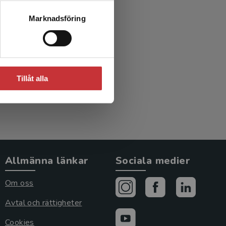
rn och
Marknadsföring
r
d.)
Tillåt alla
Allmänna länkar
Sociala medier
Om oss
Avtal och rättigheter
Cookies