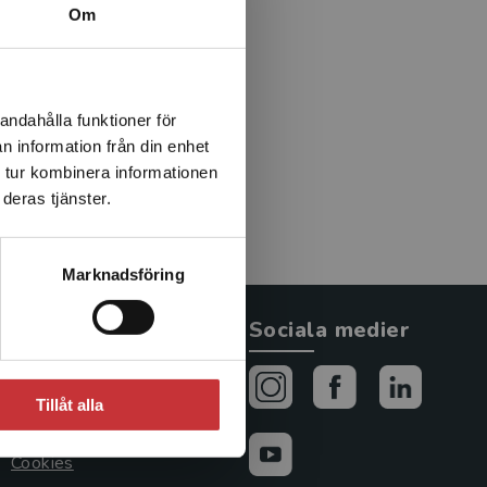
ormationsvetenskap, vilken
Om
tur. Hennes
 pedagogik, och hennes
t och vad som utmärker
 har fokus på musik i många
andahålla funktioner för
etslektor i musikpedagogik
n information från din enhet
 ämneslärarutbildningen i
 tur kombinera informationen
deras tjänster.
Marknadsföring
Allmänna länkar
Sociala medier
Om oss
Tillåt alla
Avtal och rättigheter
Cookies