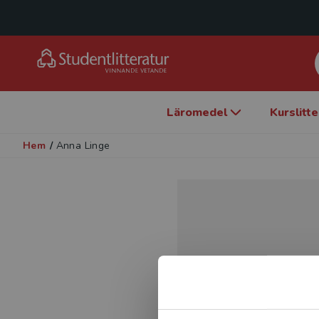
Läromedel
Kurslitt
Hem
/
Anna Linge