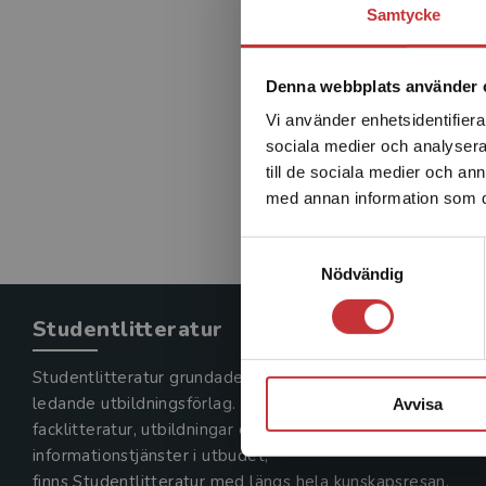
Samtycke
Denna webbplats använder 
Vi använder enhetsidentifierar
sociala medier och analysera 
till de sociala medier och a
med annan information som du 
Samtyckesval
Nödvändig
Studentlitteratur
Studentlitteratur grundades 1963 och är idag Sveriges
ledande utbildningsförlag. Med läromedel, kurslitteratur,
Avvisa
facklitteratur, utbildningar och digitala
informationstjänster i utbudet,
finns Studentlitteratur med längs hela kunskapsresan.