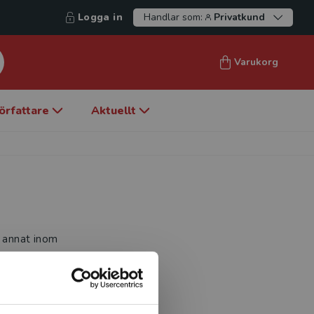
Logga in
Handlar som:
Privatkund
Varukorg
örfattare
Aktuellt
d annat inom
er. Anna har
 som lärare vid musik- och
om violinpedagog. Vid sidan
nd annat som violinist. Hon