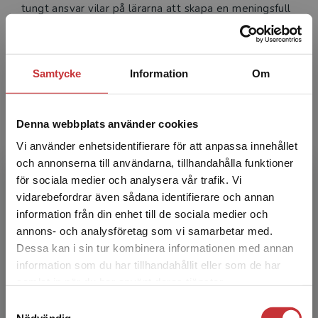
tungt ansvar vilar på lärarna att skapa en meningsfull
lärmiljö i klassrummet. Bokserien
Lärarpraxis
ger stöd
åt lärare som vill stärka sin undervisning utifrån
beprövad erfarenhet och aktuell forskning – något
Samtycke
Information
Om
författarna saknar i stor skala i den svenska skolan.
Läs intervjun
Denna webbplats använder cookies
Vi använder enhetsidentifierare för att anpassa innehållet
och annonserna till användarna, tillhandahålla funktioner
Lärarpraxis
för sociala medier och analysera vår trafik. Vi
Begränsad fraktregion
vidarebefordrar även sådana identifierare och annan
information från din enhet till de sociala medier och
annons- och analysföretag som vi samarbetar med.
Starta skolan starkt
Dessa kan i sin tur kombinera informationen med annan
Fohlin, N - Wilson, J
information som du har tillhandahållit eller som de har
Det verkar som att du besöker
Vill du förvandla skolstarten till en
samlat in när du har använt deras tjänster.
inspirerande inbjudan till dina elever? Starta
studentlitteratur.se via en enhet utanför Sverige.
skolan starkt är din handbok för att få
Samtyckesval
Vi erbjuder inte leveranser utanför Sverige. För
eleverna att dyka in i...
Nödvändig