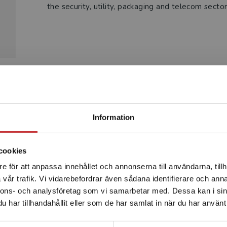
the security, utility, packaging and telecom sector
Produkter
Begränsad fraktregion
Information
cookies
e för att anpassa innehållet och annonserna till användarna, tillh
Det verkar som att du besöker studentlitteratur.se via en
vår trafik. Vi vidarebefordrar även sådana identifierare och anna
enhet utanför Sverige. Vi erbjuder inte leveranser utanför
nnons- och analysföretag som vi samarbetar med. Dessa kan i sin
Sverige. För att kunna slutföra ett köp måste
har tillhandahållit eller som de har samlat in när du har använt 
leveransadressen vara i Sverige.
Läs mer