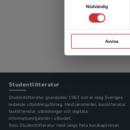
Nödvändig
Avvisa
Studentlitteratur
Studentlitteratur grundades 1963 och är idag Sveriges
ledande utbildningsförlag. Med läromedel, kurslitteratur,
facklitteratur, utbildningar och digitala
informationstjänster i utbudet,
finns Studentlitteratur med längs hela kunskapsresan.