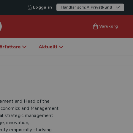
Logga in
Handlar som:
Privatkund
Varukorg
örfattare
Aktuellt
agement and Head of the
f Economics and Management
eral strategic management
e, innovation,
ently empirically studying