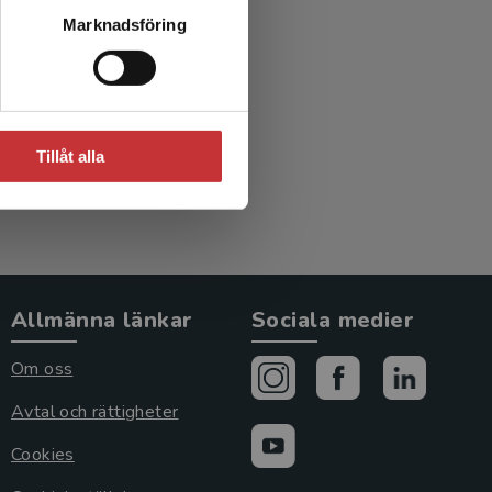
Marknadsföring
Tillåt alla
Allmänna länkar
Sociala medier
Om oss
Avtal och rättigheter
Cookies