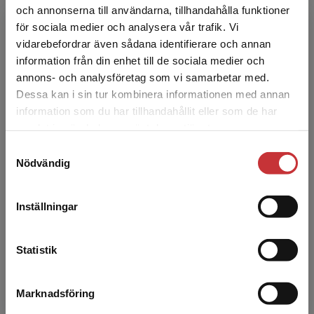
och annonserna till användarna, tillhandahålla funktioner
för sociala medier och analysera vår trafik. Vi
Begränsad fraktregion
vidarebefordrar även sådana identifierare och annan
information från din enhet till de sociala medier och
annons- och analysföretag som vi samarbetar med.
Dessa kan i sin tur kombinera informationen med annan
information som du har tillhandahållit eller som de har
Det verkar som att du besöker
samlat in när du har använt deras tjänster.
studentlitteratur.se via en enhet utanför Sverige.
Undervisningsstrategier i
Förskola
Samtyckesval
Vi erbjuder inte leveranser utanför Sverige. För
förskolan
begrepp
Nödvändig
att kunna slutföra ett köp måste
Klang-Jensen A - Pihlgren, A (red.)
Pihlgren, 
leveransadressen vara i Sverige.
Läs mer
356 kr
inkl. moms
283 kr
ink
Inställningar
Exkl. moms: 336 kr
Exkl. moms
Kontakta kundservice
Statistik
Marknadsföring
Stäng