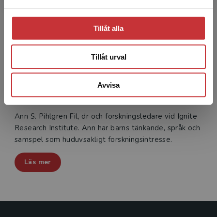
Tillåt alla
Tillåt urval
Avvisa
Nyfiken på Ann S. Pihlgren
Ann S. Pihlgren Fil, dr och forskningsledare vid Ignite
Research Institute. Ann har barns tänkande, språk och
samspel som huduvsakligt forskningsintresse.
Läs mer