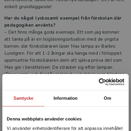
enkelt grundläggande!
Har du något lyckosamt exempel från förskolan där
pedagogiken använts?
– Det finns många goda exemepl. Ett som jag kommer
att tänka på är en högläsningssituation med de yngsta
barnen, där förskolläraren läser Max lampa av Barbro
Lundgren. För att 1-2 åringar ska hänga med i förloppet
uppmuntrar förskolläraren dem att själva pröva det som
Max gör i berättelsen: De sträcker sig efter lampan,
låtsas ramla och förstår plötsligt vad det är som händer i
berättelsen.
Samtycke
Information
Om
Böcker
Denna webbplats använder cookies
Vi använder enhetsidentifierare för att anpassa innehållet