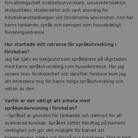
förvaltningschef, kvalitetsutvecklare, universitetslektor,
skolpolitiker, studierektor och varit ansvarig för
fritidslärarutbildningen vid Stockholms universitet. Ann har
barns tänkande, språk och samspel som huvudsakligt
forskningsintresse.
Hur startade ditt intresse för språkutveckling i
förskolan?
Jag har själv en bakgrund som språklärare på lågstadiet
med barns språkutveckling som huvudintresse. När jag
senare blev förskolechef och därefter forskare kom jag
att intressera mig för barns tidiga språkutveckling och
vikten av den.
Varför är det viktigt att arbeta med
språkundervisning i förskolan?
– Språket är grunden för tänkande och därmed för all
avancerad kunskap. Språket sätter handtag på barnens
verklighet och gör det möjlight för barnet att
kommunicera, tänka och förstå nya kunskaper. Det är helt