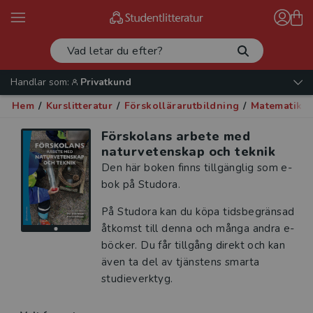
Handlar som:
Privatkund
Hem
/
Kurslitteratur
/
Förskollärarutbildning
/
Matematik, 
Förskolans arbete med
naturvetenskap och teknik
Den här boken finns tillgänglig som e-
bok på Studora.
På Studora kan du köpa tidsbegränsad
åtkomst till denna och många andra e-
böcker. Du får tillgång direkt och kan
även ta del av tjänstens smarta
studieverktyg.