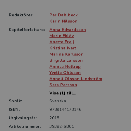
uppleva rika miljöer.
Redaktörer:
Per Dahlbeck
I flera kapitel berättar pedagoger om hur de genom
Karin Nilsson
dokumentationer identifierar vad det är barnen
Kapitelförfattare:
Anna Edvardsson
utforskar för att förstå hur de kan utmana barnen
Marie Eklöv
vidare.
Anette Freij
Kristina Ivert
Boken kan med fördel användas i grundutbildning av
Marina Karlsson
förskollärare och som underlag för utveckling av
Birgitta Larsson
förskoleverksamhet och förskollärares
Annica Nettrup
kompetensutveckling. Den är också angelägen för
Yvette Ohlsson
Anneli Olsson Lindström
politiker, tjänstemän, förskolechefer och
Sara Persson
vårdnadshavare intresserade av förskoleverksamhet.
Visa (1) till...
Språk:
Svenska
ISBN:
9789144173146
Utgivningsår:
2018
Artikelnummer:
39382-SB01