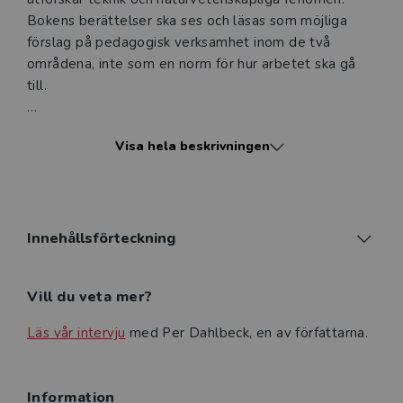
Bokens berättelser ska ses och läsas som möjliga
förslag på pedagogisk verksamhet inom de två
områdena, inte som en norm för hur arbetet ska gå
till.
Insikten om att det finns ett dubbelt lärande- och
Visa hela beskrivningen
undervisningsuppdrag i förskolan löper som en röd
tråd genom boken. Detta innebär att barn har rätt
både till att lära sig om det kända inom teknik och
naturvetenskap och till att få utforska och ha teorier
om det okända. En andemening i boken är att dessa
Innehållsförteckning
två lärandeformer inte kan ställas mot varandra – det
måste finnas en balans mellan de båda i
Vill du veta mer?
verksamheten.
Läs vår intervju
med Per Dahlbeck, en av författarna.
Miljöns betydelse betonas i flera av kapitlen och det
gäller både inomhus- och utomhusmiljön. Det är svårt
att avgöra vad barn är intresserade av om de inte får
Information