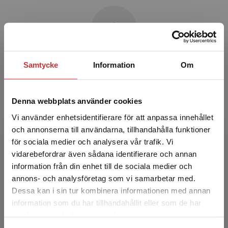
Samtycke
Information
Om
Karin Nilsson
Karin Nilsson arbetar som universitetsadjunkt
Denna webbplats använder cookies
på Malmö universitet. Hon håller framför allt i
kurser inom naturvetenskap för blivande
Vi använder enhetsidentifierare för att anpassa innehållet
förskollärare...
och annonserna till användarna, tillhandahålla funktioner
för sociala medier och analysera vår trafik. Vi
Begränsad fraktregion
vidarebefordrar även sådana identifierare och annan
information från din enhet till de sociala medier och
annons- och analysföretag som vi samarbetar med.
Dessa kan i sin tur kombinera informationen med annan
information som du har tillhandahållit eller som de har
Det verkar som att du besöker
samlat in när du har använt deras tjänster.
studentlitteratur.se via en enhet utanför Sverige.
Anna Edvardsson