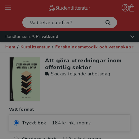
Handlar som:
Privatkund
Hem
/
Kurslitteratur
/
Forskningsmetodik och vetenskapste
Att göra utredningar inom
offentlig sektor
Skickas följande arbetsdag
Valt format
Tryckt bok
184 kr inkl. moms