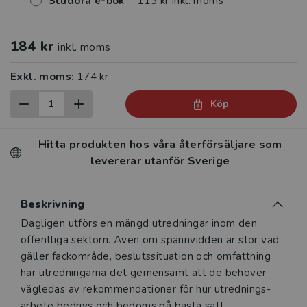
Studora e-bok
113 kr inkl. moms
184 kr
inkl. moms
Exkl. moms:
174 kr
Köp
Hitta produkten hos våra återförsäljare som
levererar utanför Sverige
Beskrivning
Beskrivning
Dagligen utförs en mängd utredningar inom den
offentliga sektorn. Även om spännvidden är stor vad
gäller fackområde, besluts­situation och omfattning
har utredningarna det gemensamt att de behöver
vägledas av rekommendationer för hur utrednings­
arbete bedrivs och bedöms på bästa sätt.