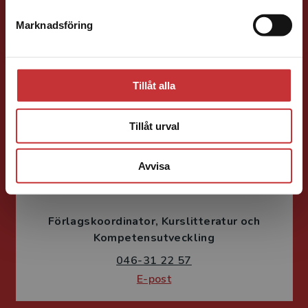
Förläggare
Ekonomi
Forskningsmetodik
Marknadsföring
Stäng
och vetenskapsteori
046-31 21 66
E-post
Tillåt alla
Tillåt urval
Avvisa
Fritjof Janson
Förlagskoordinator
Kurslitteratur och
Kompetensutveckling
046-31 22 57
E-post