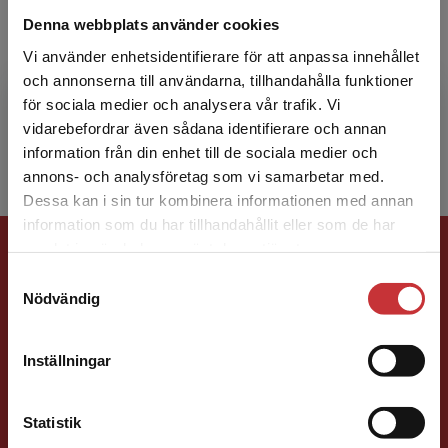
Ulf Paulsson
Denna webbplats använder cookies
På svenska STUDENTLITTERATUR 22/4 2022
Vi använder enhetsidentifierare för att anpassa innehållet
Ulf Paulsson är pensionerad universitetslektor
och annonserna till användarna, tillhandahålla funktioner
vid Ekonomihögskolan, Lunds universitet. Han
för sociala medier och analysera vår trafik. Vi
Begränsad fraktregion
är ekonomie lice...
vidarebefordrar även sådana identifierare och annan
information från din enhet till de sociala medier och
annons- och analysföretag som vi samarbetar med.
Dessa kan i sin tur kombinera informationen med annan
information som du har tillhandahållit eller som de har
Det verkar som att du besöker
Förlagskontakt
samlat in när du har använt deras tjänster.
studentlitteratur.se via en enhet utanför Sverige.
Samtyckesval
Vi erbjuder inte leveranser utanför Sverige. För
Nödvändig
att kunna slutföra ett köp måste
leveransadressen vara i Sverige.
Läs mer
Inställningar
Kontakta kundservice
Ola Håkansson
Statistik