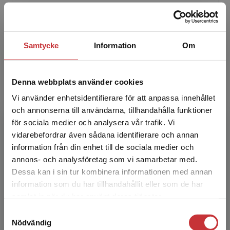
Hans Allmér arbetar som lektor vid
Ekonomihögskolan, Linnéuniversitetet där han
undervisar i marknadsföring.
Samtycke
Information
Om
Denna webbplats använder cookies
Vi använder enhetsidentifierare för att anpassa innehållet
och annonserna till användarna, tillhandahålla funktioner
för sociala medier och analysera vår trafik. Vi
Leif Marcusson
Begränsad fraktregion
vidarebefordrar även sådana identifierare och annan
information från din enhet till de sociala medier och
Leif Marcusson har en bakgrund inom bygg,
annons- och analysföretag som vi samarbetar med.
handel, IT och utbildning. Han har arbetat som
Dessa kan i sin tur kombinera informationen med annan
egenföretagare och som anställd inom både
information som du har tillhandahållit eller som de har
Det verkar som att du besöker
små och stora fö...
samlat in när du har använt deras tjänster.
studentlitteratur.se via en enhet utanför Sverige.
Samtyckesval
Vi erbjuder inte leveranser utanför Sverige. För
Nödvändig
att kunna slutföra ett köp måste