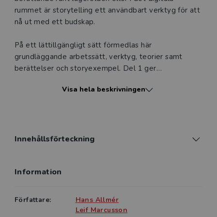
rummet är storytelling ett användbart verktyg för att
nå ut med ett budskap.
På ett lättillgängligt sätt förmedlas här
grundläggande arbetssätt, verktyg, teorier samt
berättelser och storyexempel. Del 1 ger
bakomliggande teorier som underlättar skapandet,
Visa hela beskrivningen
del 2 beskriver stegvis storyskapandet och del 3
kompletterar del 1 och 2 genom att tillföra
kompletterande arbetsmetoder.
Boken riktar sig till såväl studenter på universitets-
Innehållsförteckning
och högskole­nivå som elever på folkhögskola,
yrkeshögskola och gymnasieskola. Den riktar sig även
Information
till yrkesverksamma inom kommunikation, likväl till
chefer och ledare.
Författare:
Hans Allmér
Leif Marcusson