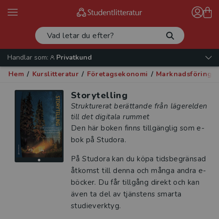
Handlar som:
Privatkund
Hem
/
Kurslitteratur
/
Företagsekonomi
/
Marknadsföring o
Storytelling
Strukturerat berättande från lägerelden
till det digitala rummet
Den här boken finns tillgänglig som e-
bok på Studora.
På Studora kan du köpa tidsbegränsad
åtkomst till denna och många andra e-
böcker. Du får tillgång direkt och kan
även ta del av tjänstens smarta
studieverktyg.