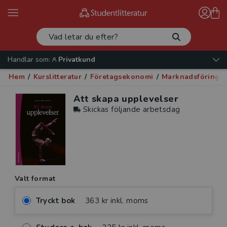
Handlar som:
Privatkund
Hem
/
Kurslitteratur
/
Företagsekonomi
/
Marknadsföring o
Att skapa upplevelser
Skickas följande arbetsdag
Valt format
Tryckt bok
363 kr inkl. moms