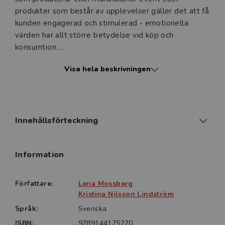
produkter som består av upplevelser gäller det att få
kunden engagerad och stimulerad - emotionella
värden har allt större betydelse vid köp och
konsumtion.
Visa hela beskrivningen
I den här boken beskrivs hur fysiska och digitala
upplevelser kan skapas, från både producentens och
konsumentens perspektiv. En viktig poäng i boken är
att upplevelsen samskapas mellan producenten och
konsumenten.
Innehållsförteckning
Den här tredje upplagan har utökats med många nya
Information
exempel på upplevelser, skrivna av gästförfattare
som är verksamma inom olika områden. Det har också
tillkommit ett helt nytt kapitel om hållbarhet, skrivet
Författare:
Lena Mossberg
av Kristina Nilsson Lindström.
Kristina Nilsson Lindström
Språk:
Svenska
Boken är skriven för dig som är företagsledare,
ISBN:
9789144175270