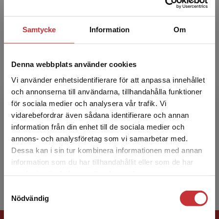
Lena Mossberg
Lena Mossberg är professor i marknadsföring
Samtycke
Information
Om
vid Handelshögskolan, Göteborgs universitet
och bedriver sedan många år forskning om
upplevelser, kundb...
Denna webbplats använder cookies
Vi använder enhetsidentifierare för att anpassa innehållet
och annonserna till användarna, tillhandahålla funktioner
för sociala medier och analysera vår trafik. Vi
Begränsad fraktregion
vidarebefordrar även sådana identifierare och annan
information från din enhet till de sociala medier och
annons- och analysföretag som vi samarbetar med.
Dessa kan i sin tur kombinera informationen med annan
Kristina Nilsson Lindström
information som du har tillhandahållit eller som de har
Det verkar som att du besöker
samlat in när du har använt deras tjänster.
studentlitteratur.se via en enhet utanför Sverige.
Samtyckesval
Vi erbjuder inte leveranser utanför Sverige. För
Nödvändig
att kunna slutföra ett köp måste
leveransadressen vara i Sverige.
Läs mer