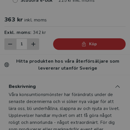
Studora e-bok
225 kr inkl. moms
363 kr
inkl. moms
Exkl. moms:
342 kr
Köp
Hitta produkten hos våra återförsäljare som
levererar utanför Sverige
Beskrivning
Beskrivning
Våra konsumtionsmönster har förändrats under de
senaste decennierna och vi söker nya vägar för att
lära oss, bli underhållna, slappna av och njuta av livet.
Upplevelser handlar mycket om att få göra något
roligt och annorlunda - något extraordinärt. För dig
som producerar eller marknadsför event eller