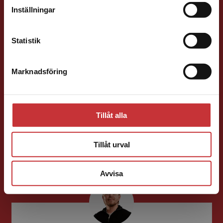
Förlagskontakt
Inställningar
Kontakta kundservice
Statistik
Marknadsföring
Stäng
Ola Håkansson
Förläggare
Ekonomi
Forskningsmetodik
Tillåt alla
och vetenskapsteori
046-31 21 66
Tillåt urval
E-post
Avvisa