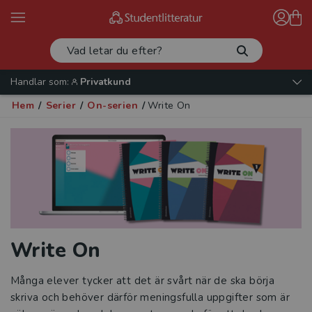
Handlar som:
Privatkund
Hem
/
Serier
/
On-serien
/
Write On
Write On
Många elever tycker att det är svårt när de ska börja
skriva och behöver därför meningsfulla uppgifter som är