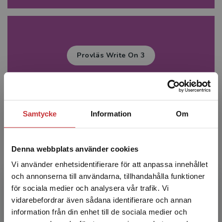
Provläs Write On 3
Samtycke
Information
Om
Prova demo till Write On 1
Denna webbplats använder cookies
Vi använder enhetsidentifierare för att anpassa innehållet
och annonserna till användarna, tillhandahålla funktioner
för sociala medier och analysera vår trafik. Vi
Begränsad fraktregion
Prova demo till Write On 2
vidarebefordrar även sådana identifierare och annan
information från din enhet till de sociala medier och