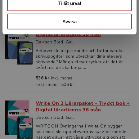
Tillåt urval
Exkl. moms: 506 kr
Avvisa
Write On 2 Lärarpaket - Tryckt bok +
Digital lärarlicens 36 mån
Davison Blad, Gail
Behöver du inspirerande och lättanvända
skrivuppgifter som utvecklar dina elevers
skrivande? Många elever tycker att det är
svårt när de ska börja ...
536 kr
inkl. moms
Exkl. moms: 506 kr
Write On 3 Lärarpaket - Tryckt bok +
Digital lärarlicens 36 mån
Davison Blad, Gail
WRITE ON Övningarna i Write On bygger
systematiskt upp elevernas självförtroende
när det gäller att våga uttrycka sig och att