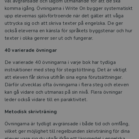
väl avgränsade och lagom utmanande för att de ska
komma igång. Övningarna i Write On bygger systematiskt
upp elevernas självförtroende när det gäller att våga
uttrycka sig och att skriva texter på engelska. De ger
också eleverna en känsla för språkets byggstenar och hur
texter i olika genrer ser ut och fungerar.
40 varierade övningar
De varierade 40 övningarna i varje bok har tydliga
instruktioner med steg för stegstöttning. Det är viktigt
att eleven får skriva utifrån sina egna förutsättningar.
Därför utvecklas ofta övningarna i flera steg och eleven
kan gå vidare och utmanas på sin nivå. Flera övningar
leder också vidare till en paraktivitet.
Metodisk skrivträning
Övningarna är tydligt avgränsade i både tid och omfång,
vilket ger möjlighet till regelbunden skrivträning för dina
elever vare sig du utgår ifrån ett läromedel i engelska