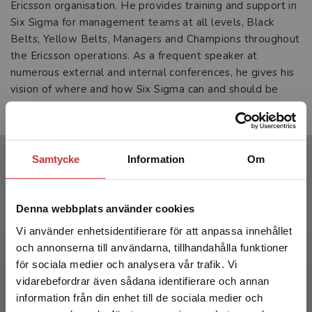
Ericsson organisation. He provides training and support in
Six Sigma for management teams at all levels, Black
Belts, Yellow Belts, Managers and Champions throughout
the Ericsson operations. As a frequent speaker at
numerous external and internal conferences, he gives his
vision of where and how Six Sigma can and should be
applied.
Samtycke
Information
Om
Produkter
Denna webbplats använder cookies
Vi använder enhetsidentifierare för att anpassa innehållet
och annonserna till användarna, tillhandahålla funktioner
för sociala medier och analysera vår trafik. Vi
Begränsad fraktregion
vidarebefordrar även sådana identifierare och annan
information från din enhet till de sociala medier och