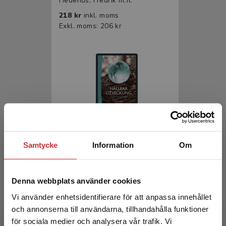
Hedenus, Fredrik m.fl.
218 kr
inkl. moms
Exkl. moms: 206 kr
Hållbar utveckling
Samtycke
Information
Om
Hedenus, Fredrik m.fl.
136 kr
inkl. moms
Denna webbplats använder cookies
Exkl. moms: 128 kr
Vi använder enhetsidentifierare för att anpassa innehållet
och annonserna till användarna, tillhandahålla funktioner
för sociala medier och analysera vår trafik. Vi