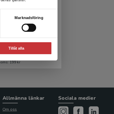
Marknadsföring
rspråkighet, litteracitet
och multimodalitet
Tillåt alla
, Å - Hedman, C (red.)
r
inkl. moms
moms: 199 kr
Allmänna länkar
Sociala medier
Om oss