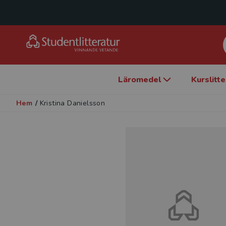
Läromedel
Kurslitt
Hem
/
Kristina Danielsson