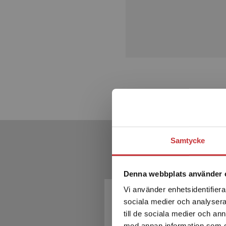
Samtycke
Denna webbplats använder 
Vi använder enhetsidentifierar
sociala medier och analysera 
till de sociala medier och a
med annan information som du 