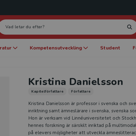
eratur
Kompetensutveckling
Student
F
Kristina Danielsson
Kapitelförfattare
Författare
Kristina Danielsson är professor i svenska och sv
inriktning samt ämneslärare i svenska, svenska s
Hon är verksam vid Linnéuniversitetet och Stockh
hennes forskning är särskilt inriktad på multimod
på elevers möjligheter att utveckla ämneslittera