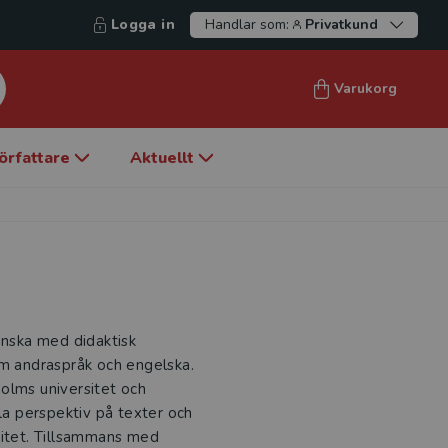
Logga in
Handlar som:
Privatkund
Varukorg
örfattare
Aktuellt
enska med didaktisk
om andraspråk och engelska.
olms universitet och
ala perspektiv på texter och
citet. Tillsammans med