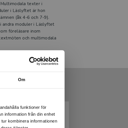
 Multimodala texter i
ler i Läslyftet är hon
a ämnen (åk 4-6 och 7-9).
r i andra moduler i Läslyftet
 som föreläsare inom
rs textmöten och multimodala
Om
andahålla funktioner för
n information från din enhet
 tur kombinera informationen
deras tjänster.