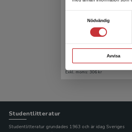
Samtyckesval
Nödvändig
Textskapande i grundsk
Bergh Nestlog, E - Danielsson,
Avvisa
324 kr
inkl. moms
Exkl. moms: 306 kr
Studentlitteratur
Studentlitteratur grundades 1963 och är idag Sveriges