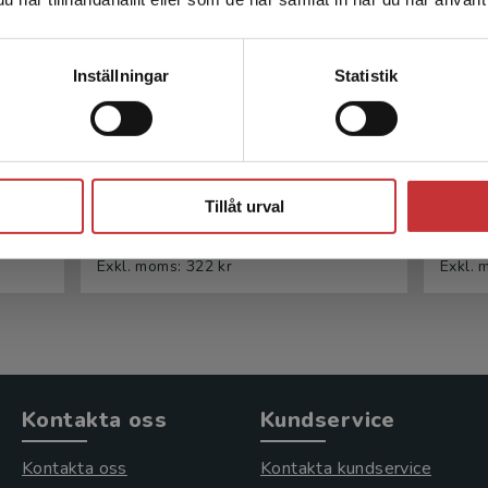
leveransadressen vara i Sverige.
Läs mer
Kontakta kundservice
Inställningar
Statistik
olan
Flerspråkighet, litteracitet
Fle
och multimodalitet
Stäng
 K
Tillåt urval
Wedin, Å - Hedman, C (red.)
Wedin
341 kr
inkl. moms
211 k
Exkl. moms: 322 kr
Exkl. 
Kontakta oss
Kundservice
Kontakta oss
Kontakta kundservice