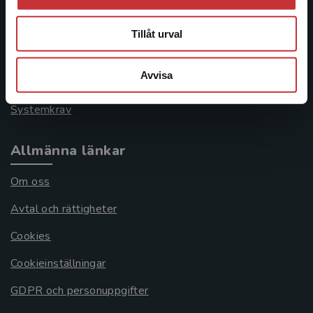
Kontakta kundservice
046-31 21 00
Tillåt urval
Frågor och svar
Avvisa
Köpvillkor
Systemkrav
Allmänna länkar
Om oss
Avtal och rättigheter
Cookies
Cookieinställningar
GDPR och personuppgifter