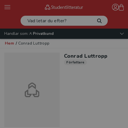
Handlar som:
Privatkund
Hem
/
Conrad Luttropp
Conrad Luttropp
Författare