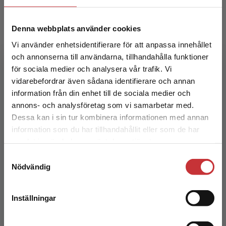
Denna webbplats använder cookies
Vi använder enhetsidentifierare för att anpassa innehållet
Pyramid 2 - Digitalt + Tryckt
och annonserna till användarna, tillhandahålla funktioner
för sociala medier och analysera vår trafik. Vi
Bennet, C - Löwing, M
Begränsad fraktregion
vidarebefordrar även sådana identifierare och annan
232 kr
inkl. moms
information från din enhet till de sociala medier och
Exkl. moms: 219 kr
annons- och analysföretag som vi samarbetar med.
Dessa kan i sin tur kombinera informationen med annan
Statsbidrag läromedel
information som du har tillhandahållit eller som de har
Det verkar som att du besöker
samlat in när du har använt deras tjänster.
studentlitteratur.se via en enhet utanför Sverige.
Samtyckesval
Vi erbjuder inte leveranser utanför Sverige. För
Nödvändig
att kunna slutföra ett köp måste
leveransadressen vara i Sverige.
Läs mer
Inställningar
Kontakta kundservice
Pyramid 1 - Digitalt + Tryckt