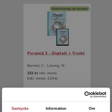
Statsbidrag läromedel
Pyramid 3 - Digitalt + Tryckt
Bennet, C - Löwing, M
232 kr
inkl. moms
Exkl. moms: 219 kr
Statsbidrag läromedel
Samtycke
Information
Om