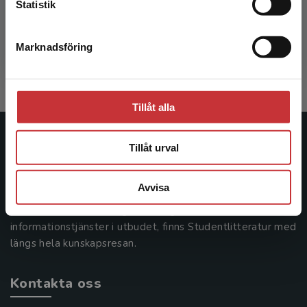
Statistik
Bennet, C - Löwing, M
232 kr
inkl. moms
Marknadsföring
Stäng
Exkl. moms: 219 kr
Tillåt alla
Studentlitteratur
Tillåt urval
Studentlitteratur grundades 1963 och är idag Sveriges
Avvisa
ledande utbildningsförlag. Med läromedel, kurslitteratur,
facklitteratur, utbildningar och digitala
informationstjänster i utbudet, finns Studentlitteratur med
längs hela kunskapsresan.
Kontakta oss