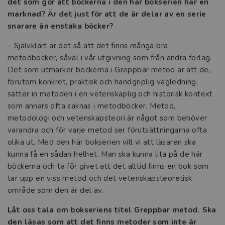
det som gör att böckerna i den här bokserien har en
marknad? Är det just för att de är delar av en serie
snarare än enstaka böcker?
– Självklart är det så att det finns många bra
metodböcker, såväl i vår utgivning som från andra förlag.
Det som utmärker böckerna i Greppbar metod är att de,
förutom konkret, praktisk och handgriplig vägledning,
sätter in metoden i en vetenskaplig och historisk kontext
som annars ofta saknas i metodböcker. Metod,
metodologi och vetenskapsteori är något som behöver
varandra och för varje metod ser förutsättningarna ofta
olika ut. Med den här bokserien vill vi att läsaren ska
kunna få en sådan helhet. Man ska kunna lita på de här
böckerna och ta för givet att det alltid finns en bok som
tar upp en viss metod och det vetenskapsteoretisk
område som den är del av.
Låt oss tala om bokseriens titel Greppbar metod. Ska
den läsas som att det finns metoder som inte är