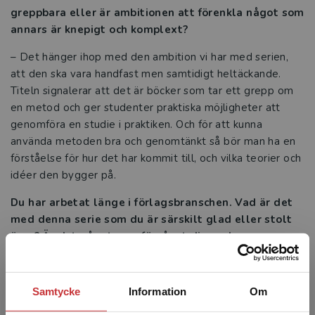
greppbara eller är ambitionen att förenkla något som
annars är knepigt och komplext?
– Det hänger ihop med den ambition vi har med serien,
att den ska vara handfast men samtidigt heltäckande.
Titeln signalerar att det är böcker som tar ett grepp om
en metod och ger studenter praktiska möjligheter att
genomföra en studie i praktiken. Och för att kunna
använda metoden bra och genomtänkt så bör man ha en
förståelse för hur det har kommit till, och vilka teorier och
idéer den bygger på.
Du har arbetat länge i förlagsbranschen. Vad är det
med denna serie som du är särskilt glad eller stolt
över? Är det något som förvånat dig under resans
gång?
– Det finns ett enormt stort intresse för metodfrågor
Samtycke
Information
Om
inom alla delar av samhällsvetenskapen. Trots att det
finns en uppsjö böcker så är många intresserade av nya