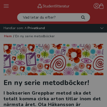
Handlar som:
Privatkund
Hem
/
En ny serie metodböcker
En ny serie me
todböcker!
I bokserien Greppbar metod ska det
totalt komma cirka arton titlar inom det
närmsta året. Ola Håkansson är