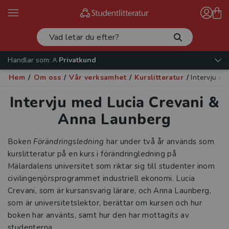
Handlar som:
Privatkund
Hem
/
Om oss
/
Vår verksamhet
/
Kurslitteratur
/
Intervju m
Intervju med Lucia Crevani &
Anna Launberg
Boken
Förändringsledning
har under två år används som
kurslitteratur på en kurs i förändringledning på
Mälardalens universitet som riktar sig till studenter inom
civilingenjörsprogrammet industriell ekonomi. Lucia
Crevani, som är kursansvarig lärare, och Anna Launberg,
som är universitetslektor, berättar om kursen och hur
boken har använts, samt hur den har mottagits av
studenterna.