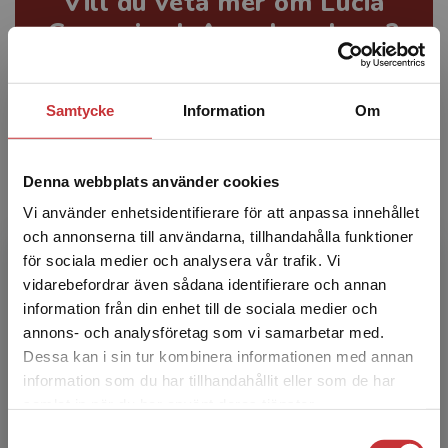
Vill du veta mer om Lucia
Crevani och Anna Launberg?
Samtycke
Information
Om
Lucia Crevani
är professor i företagsekonomi med
inriktning organisation och ledning och är även
Denna webbplats använder cookies
forskningsledare för en av sex inriktningar på
Vi använder enhetsidentifierare för att anpassa innehållet
Mälardalens universitet, industriell ekonomi och
och annonserna till användarna, tillhandahålla funktioner
organisation. Lucia har ett stort intresse i sin forskning
för sociala medier och analysera vår trafik. Vi
och undervisning för ledarskap- och förändringsfrågor,
Begränsad fraktregion
vidarebefordrar även sådana identifierare och annan
i synnerhet i samband med introduktion och
information från din enhet till de sociala medier och
användning av ny digital teknik. Lucia är även med
annons- och analysföretag som vi samarbetar med.
som redaktör i Journal of change management där
Dessa kan i sin tur kombinera informationen med annan
frågor kring förändringsledning och ledarskap
information som du har tillhandahållit eller som de har
undersöks från olika teoretiska perspektiv.
Det verkar som att du besöker
samlat in när du har använt deras tjänster.
studentlitteratur.se via en enhet utanför Sverige.
Samtyckesval
Vi erbjuder inte leveranser utanför Sverige. För