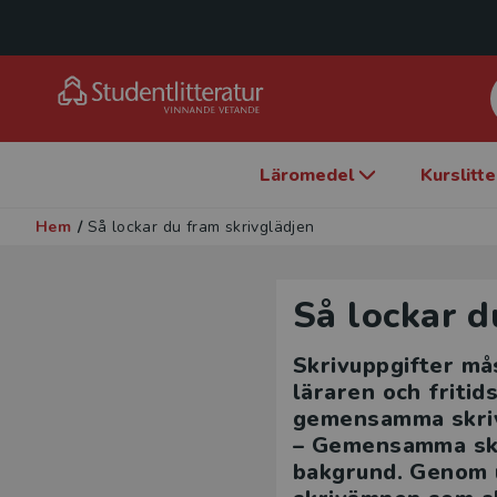
Läromedel
Kurslitt
Hem
/
Så lockar du fram skrivglädjen
Så lockar d
Skrivuppgifter må
läraren och friti
gemensamma skrivu
– Gemensamma skri
bakgrund. Genom u