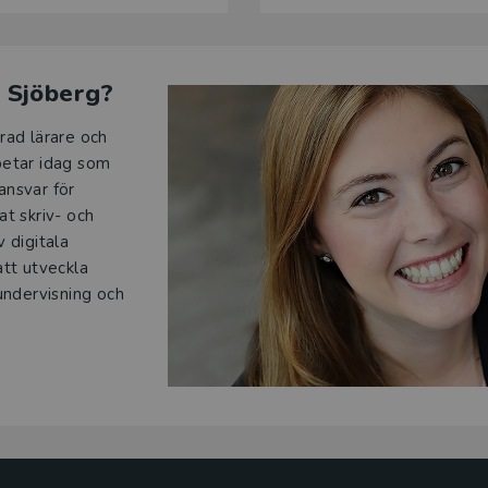
m Sjöberg?
rad lärare och
betar idag som
ansvar för
at skriv- och
 digitala
att utveckla
 undervisning och