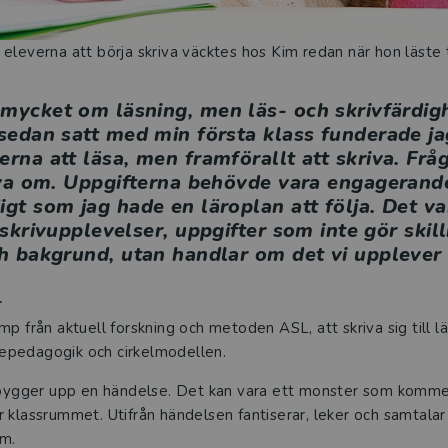
leverna att börja skriva väcktes hos Kim redan när hon läste ti
mycket om läsning, men läs- och skrivfärdig
 sedan satt med min första klass funderade ja
verna att läsa, men framförallt att skriva. Frå
iva om. Uppgifterna behövde vara engagerand
igt som jag hade en läroplan att följa. Det v
rivupplevelser, uppgifter som inte gör skill
h bakgrund, utan handlar om det vi upplever
r
mp från aktuell forskning och metoden ASL, att skriva sig till l
epedagogik och cirkelmodellen.
g bygger upp en händelse. Det kan vara ett monster som komme
 klassrummet. Utifrån händelsen fantiserar, leker och samtalar
im.