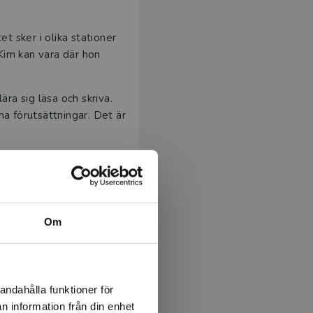
t sker i olika stationer
Kim kan vara där hon
ära sig läsa och skriva.
na förutsättningar. Det är
Vi designar
Om
evernas intresse,
te vi titta närmare på
andahålla funktioner för
n information från din enhet