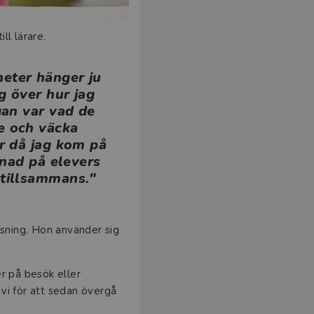
ll lärare.
heter hänger ju
g över hur jag
gan var vad de
e och väcka
ar då jag kom på
nad på elevers
 tillsammans."
äsning. Hon använder sig
r på besök eller
 vi för att sedan övergå