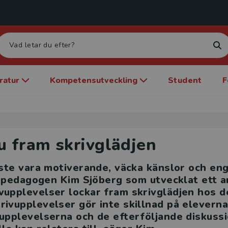
eratur
Kompetensutveckling
Student
F
u fram skrivglädjen
ste vara motiverande, väcka känslor och en
dspedagogen Kim Sjöberg som utvecklat ett a
pplevelser lockar fram skrivglädjen hos d
vupplevelser gör inte skillnad på elevern
pplevelserna och de efterföljande diskussi