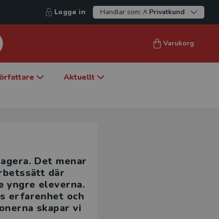
Logga in
Handlar som:
Privatkund
Varukorg
örfattare
Aktuellt
gagera. Det menar
rbetssätt där
e yngre eleverna.
as erfarenhet och
onerna skapar vi