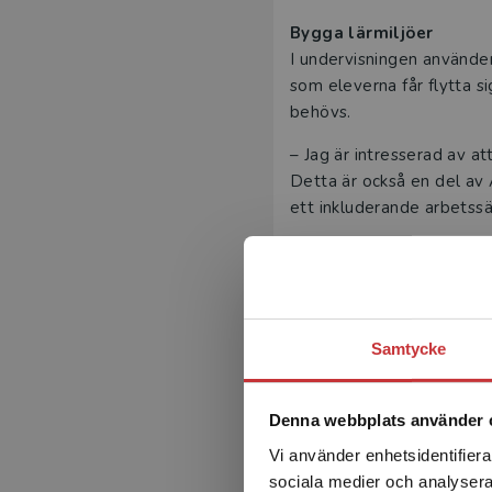
Bygga lärmiljöer
I undervisningen använder
som eleverna får flytta s
behövs.
– Jag är intresserad av at
Detta är också en del av A
ett inkluderande arbetssä
"Jag är öv
Samtycke
Läraryrket – ett design
Kim menar att läraryrket 
– Vi designar undervisnin
Denna webbplats använder 
metoder, modeller och akt
Vi använder enhetsidentifierar
undervisningens design uti
sociala medier och analysera 