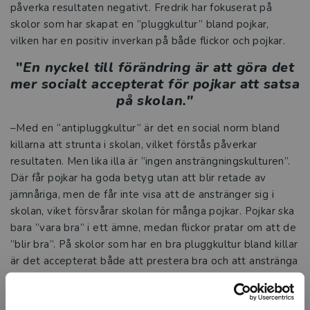
påverka resultaten negativt. Fredrik har fokuserat på
skolor som har skapat en ”pluggkultur” bland pojkar,
vilken har en positiv inverkan på både flickor och pojkar.
"
En nyckel till förändring är att göra det
mer socialt accepterat för pojkar att satsa
på skolan."
–Med en ”antipluggkultur” är det en social norm bland
killarna att strunta i skolan, vilket förstås påverkar
resultaten. Men lika illa är ”ingen ansträngningskulturen”.
Där får pojkar ha goda betyg utan att blir retade av
jämnåriga, men de får inte visa att de anstränger sig i
skolan, viket försvårar skolan för många pojkar. Pojkar ska
bara ”vara bra” i ett ämne, medan flickor pratar om att de
”blir bra”. På skolor som har en bra pluggkultur bland killar
är det accepterat både att prestera bra och att anstränga
sig.
Några konkreta råd Fredrik Zimmerman ger till lärare och