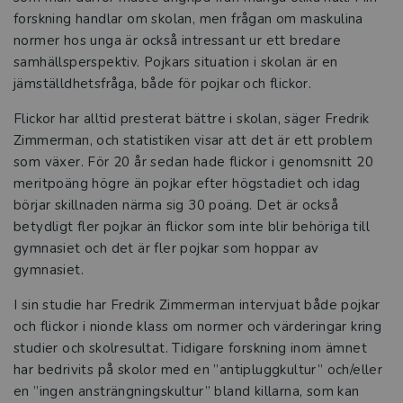
forskning handlar om skolan, men frågan om maskulina
normer hos unga är också intressant ur ett bredare
samhällsperspektiv. Pojkars situation i skolan är en
jämställdhetsfråga, både för pojkar och flickor.
Flickor har alltid presterat bättre i skolan, säger Fredrik
Zimmerman, och statistiken visar att det är ett problem
som växer. För 20 år sedan hade flickor i genomsnitt 20
meritpoäng högre än pojkar efter högstadiet och idag
börjar skillnaden närma sig 30 poäng. Det är också
betydligt fler pojkar än flickor som inte blir behöriga till
gymnasiet och det är fler pojkar som hoppar av
gymnasiet.
I sin studie har Fredrik Zimmerman intervjuat både pojkar
och flickor i nionde klass om normer och värderingar kring
studier och skolresultat. Tidigare forskning inom ämnet
har bedrivits på skolor med en ”antipluggkultur” och/eller
en ”ingen ansträngningskultur” bland killarna, som kan