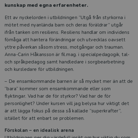
kunskap med egna erfarenheter.
Ett av nyckelorden i utbildningen ”Utgå från styrkorna i
mötet med nyanlända barn och deras föräldrar” utgår
ifrån tanken om resiliens. Resiliens handlar om individens
fömåga att hantera förändringar och utvecklas oavsett
yttre påverkan såsom stress, motgångar och trauman.
Anna-Carin Håkansson är fil.mag. i specialpedagogik, tal-
och språkpedagog samt handledare i sorgbearbetning
och kursledare för utbildningen.
– De ensamkommande barnen är så mycket mer än att de
”bara” kommer som ensamkommande eller som
flyktingar. Vad har de för styrkor? Vad har de för
personlighet? Under kursen vill jag belysa hur viktigt det
är att lägga fokus på dessa så kallade ”superkrafter”,
istället för att enbart se problemen.
Förskolan – en idealisk arena
Utbildningen ger dig värdefull insikt om hur viktig du som