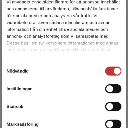
Vi använder enhetsidentifierare för att anpassa innehållet
mest. Min förhoppning är också att du ska känna dig stärkt
och annonserna till användarna, tillhandahålla funktioner
i din roll som förskollärare och veta vilken fantastisk insats
för sociala medier och analysera vår trafik. Vi
du kan göra. Även om kursen har fokus på nyanlända barn
Begränsad fraktregion
vidarebefordrar även sådana identifierare och annan
och deras familjer, är resiliens ett framgångsrikt
information från din enhet till de sociala medier och
arbetssätt när det gäller bemötandet av alla barn.
annons- och analysföretag som vi samarbetar med.
Dessa kan i sin tur kombinera informationen med annan
information som du har tillhandahållit eller som de har
Aktuell utbildningen
Det verkar som att du besöker
samlat in när du har använt deras tjänster.
studentlitteratur.se via en enhet utanför Sverige.
Samtyckesval
Vi erbjuder inte leveranser utanför Sverige. För
Nödvändig
att kunna slutföra ett köp måste
leveransadressen vara i Sverige.
Läs mer
Inställningar
Kontakta kundservice
Statistik
Marknadsföring
Stäng