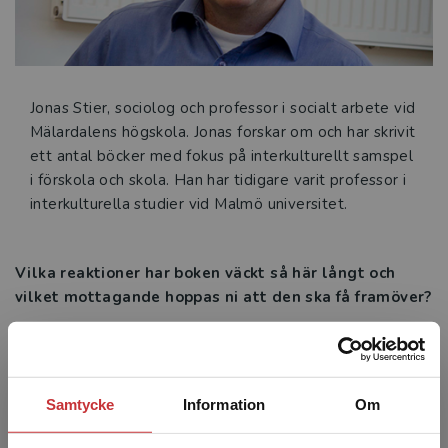
Jonas Stier, sociolog och professor i socialt arbete vid
Mälardalens högskola. Jonas forskar om och har skrivit
ett antal böcker med fokus på interkulturellt samspel
i förskola och skola. Han har tidigare varit professor i
interkulturella studier vid Malmö universitet.
Vilka reaktioner har boken väckt så här långt och
vilket mottagande hoppas ni att den ska få framöver?
– Ett otroligt fint gensvar, där många verkligen betonar
hur viktigt det är med en bok om förskollärarens
pedagogiska ledarskap. Nyfikenhet och läslust förmedlas
Samtycke
Information
Om
från alla håll, vilket är fantastiskt roligt.
Vad har ni själva lärt er under arbetets gång?